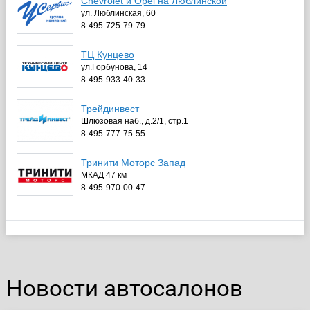
Сhevrolet и Opel на Люблинской
ул. Люблинская, 60
8-495-725-79-79
ТЦ Кунцево
ул.Горбунова, 14
8-495-933-40-33
Трейдинвест
Шлюзовая наб., д.2/1, стр.1
8-495-777-75-55
Тринити Моторс Запад
МКАД 47 км
8-495-970-00-47
Новости автосалонов