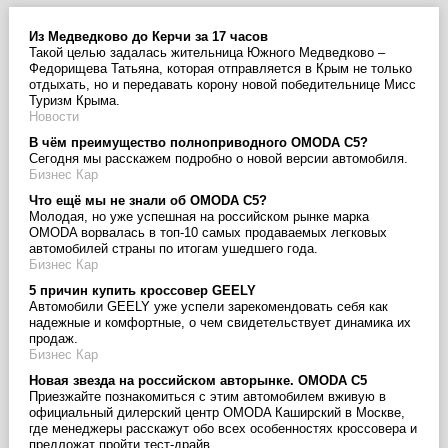
Из Медведково до Керчи за 17 часов
Такой целью задалась жительница Южного Медведково –
Федорищева Татьяна, которая отправляется в Крым не только
отдыхать, но и передавать корону новой победительнице Мисс
Туризм Крыма.
Новости
В чём преимущество полноприводного OMODA С5?
Сегодня мы расскажем подробно о новой версии автомобиля.
Бизнес Кар
Что ещё мы не знали об OMODA C5?
Молодая, но уже успешная на российском рынке марка
OMODA ворвалась в топ-10 самых продаваемых легковых
автомобилей страны по итогам ушедшего года.
Бизнес Кар
5 причин купить кроссовер GEELY
Автомобили GEELY уже успели зарекомендовать себя как
надежные и комфортные, о чем свидетельствует динамика их
продаж.
Бизнес Кар
Новая звезда на российском авторынке. OMODA C5
Приезжайте познакомиться с этим автомобилем вживую в
официальный дилерский центр OMODA Каширский в Москве,
где менеджеры расскажут обо всех особенностях кроссовера и
предложат пройти тест-драйв.