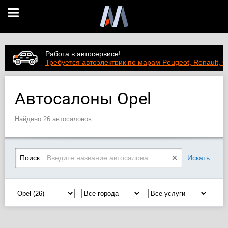
Работа в автосервисе!
Требуется автоэлектрик по марам Peugeot, Renault, C
Автосалоны Opel
Найдено 26 автосалонов
Поиск:
Искать