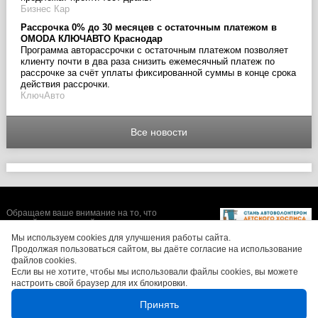
Бизнес Кар
Рассрочка 0% до 30 месяцев с остаточным платежом в
OMODA КЛЮЧАВТО Краснодар
Программа авторассрочки с остаточным платежом позволяет
клиенту почти в два раза снизить ежемесячный платеж по
рассрочке за счёт уплаты фиксированной суммы в конце срока
действия рассрочки.
КлючАвто
Все новости
Обращаем ваше внимание на то, что
данный интернет-сайт носит исключительно
информационный характер и ни при каких
Мы используем cookies для улучшения работы сайта.
условиях не является публичной офертой,
Продолжая пользоваться сайтом, вы даёте согласие на использование
определяемой положениями Статьи 437 (2)
файлов cookies.
Гражданского кодекса Российской
Если вы не хотите, чтобы мы использовали файлы cookies, вы можете
Федерации. Цены, размеры скидок, а также
изображения автомобилей могут отличаться
настроить свой браузер для их блокировки.
от реальных. Для получения более полной и
достоверной информации, обращайтесь в
Принять
салоны официальных дилеров.