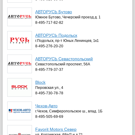
АВТОРУСЬ Бутово
Южное Бутово, Чечерский проезд д. 1
8-495-717-82-82
АВТОРУСЬ Подольск
г.Подольск, пр-т Юных Ленинцев, 1к1
8-495-276-20-20
АВТОРУСЬ Севастопольский
Cевастопольский проспект, 56А
8-495-779-37-37
Block
Перовская ул., 4
8-495-730-78-78
Чехов-Авто
г.Чехов, Симферопольское ш., влад. 1Б
8-495-505-69-69
Favorit Motors Север
ул. Коптевская, 69а/2 и д.71