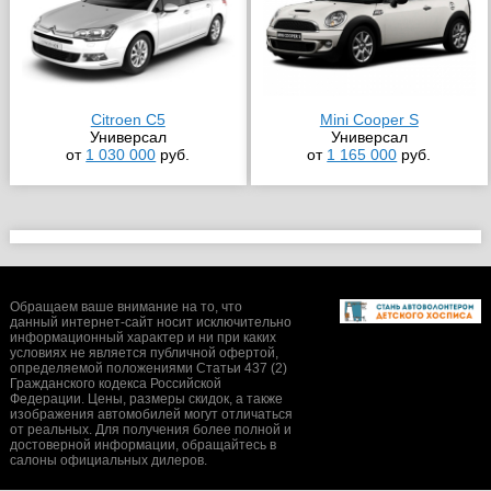
Citroen C5
Mini Cooper S
Универсал
Универсал
от
1 030 000
руб.
от
1 165 000
руб.
Обращаем ваше внимание на то, что
данный интернет-сайт носит исключительно
информационный характер и ни при каких
условиях не является публичной офертой,
определяемой положениями Статьи 437 (2)
Гражданского кодекса Российской
Федерации. Цены, размеры скидок, а также
изображения автомобилей могут отличаться
от реальных. Для получения более полной и
достоверной информации, обращайтесь в
салоны официальных дилеров.