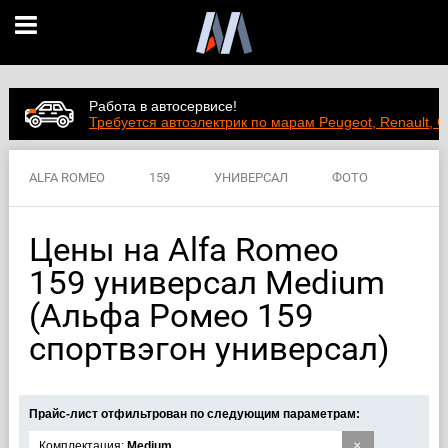
Работа в автосервисе!
Требуется автоэлектрик по марам Peugeot, Renault, C
ALFA ROMEO
159
УНИВЕРСАЛ
ФОТО
ВИДЕО
ЦЕНЫ
ХАРАКТЕРИСТИКИ
Цены на Alfa Romeo
159 универсал Medium
(Альфа Ромео 159
спортвэгон универсал)
Прайс-лист отфильтрован по следующим параметрам:
×
Комплектация:
Medium