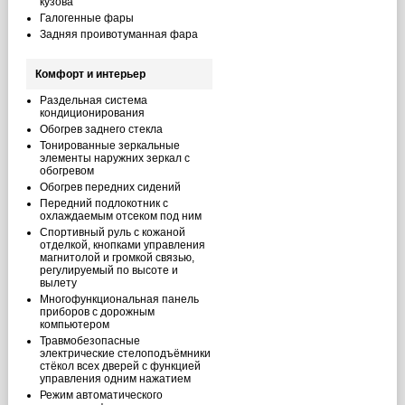
кузова
Галогенные фары
Задняя проивотуманная фара
Комфорт и интерьер
Раздельная система
кондиционирования
Обогрев заднего стекла
Тонированные зеркальные
элементы наружних зеркал с
обогревом
Обогрев передних сидений
Передний подлокотник с
охлаждаемым отсеком под ним
Спортивный руль с кожаной
отделкой, кнопками управления
магнитолой и громкой связью,
регулируемый по высоте и
вылету
Многофункциональная панель
приборов с дорожным
компьютером
Травмобезопасные
электрические стелоподъёмники
стёкол всех дверей с функцией
управления одним нажатием
Режим автоматического