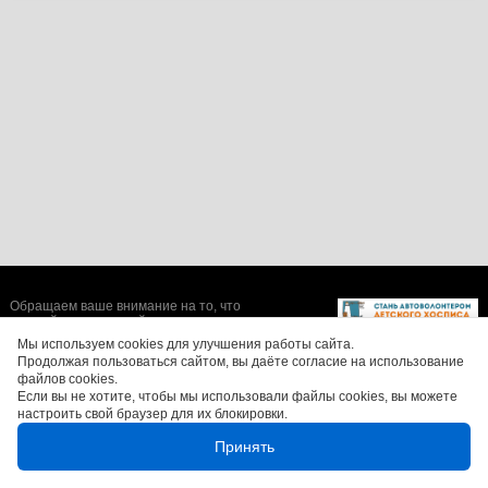
Обращаем ваше внимание на то, что
данный интернет-сайт носит исключительно
информационный характер и ни при каких
Мы используем cookies для улучшения работы сайта.
условиях не является публичной офертой,
Продолжая пользоваться сайтом, вы даёте согласие на использование
определяемой положениями Статьи 437 (2)
файлов cookies.
Гражданского кодекса Российской
Если вы не хотите, чтобы мы использовали файлы cookies, вы можете
Федерации. Цены, размеры скидок, а также
изображения автомобилей могут отличаться
настроить свой браузер для их блокировки.
от реальных. Для получения более полной и
достоверной информации, обращайтесь в
Принять
салоны официальных дилеров.