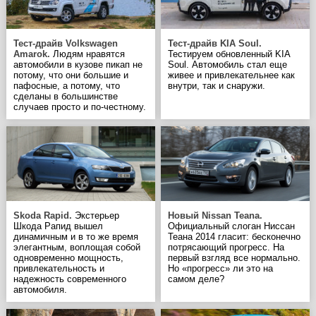
Тест-драйв Volkswagen
Тест-драйв KIA Soul.
Amarok.
Людям нравятся
Тестируем обновленный KIA
автомобили в кузове пикап не
Soul. Автомобиль стал еще
потому, что они большие и
живее и привлекательнее как
пафосные, а потому, что
внутри, так и снаружи.
сделаны в большинстве
случаев просто и по-честному.
Skoda Rapid.
Экстерьер
Новый Nissan Teana.
Шкода Рапид вышел
Официальный слоган Ниссан
динамичным и в то же время
Теана 2014 гласит: бесконечно
элегантным, воплощая собой
потрясающий прогресс. На
одновременно мощность,
первый взгляд все нормально.
привлекательность и
Но «прогресс» ли это на
надежность современного
самом деле?
автомобиля.