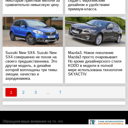
некоторые приятные мелочи за
седан с европейским
сравнительно невысокую цену.
дизайном и удобствами
премиум-класса.
Suzuki New SX4.
Suzuki New
Mazda3.
Новое поколение
SX4 совершенно не похож на
Mazda3 просто очаровывает.
своего предшественника. Это
Но кроме дизайнерского стиля
другая модель, в дизайне
KODO в модели в полной
которой воплощены три темы:
мере использована технология
эмоции, качество и
SKYACTIV.
аэродинамика.
1
2
3
...
7
Обращаем ваше внимание на то, что
данный интернет-сайт носит исключительно