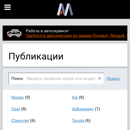
Работа в автосервисе!
Требуется автоэлектрик по марам Peugeot, Renault, C
Публикации
Поиск:
Искать
Nissan
(9)
Kia
(8)
Opel
(8)
Volkswagen
(7)
Chevrolet
(6)
Toyota
(6)