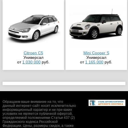
Citroen C5
Mini Cooper S
Универсал
Универсал
от
1 030 000
руб.
от
1 165 000
руб.
Обращаем ваше внимание на то, что
данный интернет-сайт носит исключительно
информационный характер и ни при каких
условиях не является публичной офертой,
определяемой положениями Статьи 437 (2)
Гражданского кодекса Российской
Федерации. Цены, размеры скидок, а также