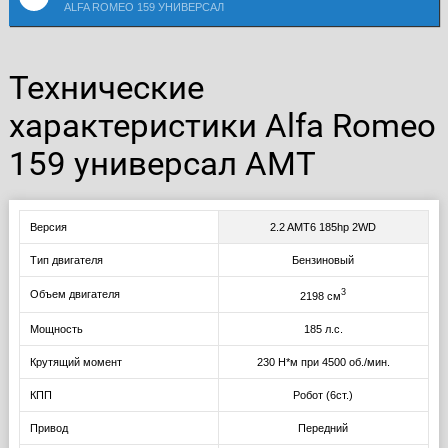
ALFA ROMEO 159 УНИВЕРСАЛ
Технические
характеристики Alfa Romeo
159 универсал AMT
Версия
2.2 AMT6 185hp 2WD
Тип двигателя
Бензиновый
3
Объем двигателя
2198 см
Мощность
185 л.с.
Крутящий момент
230 Н*м при 4500 об./мин.
КПП
Робот (6ст.)
Привод
Передний