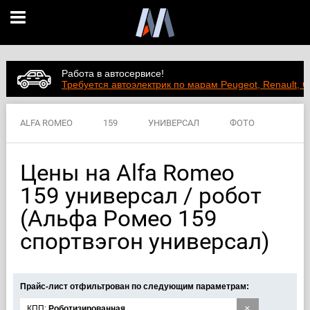
Работа в автосервисе!
Требуется автоэлектрик по марам Peugeot, Renault, C
ALFA ROMEO
159
УНИВЕРСАЛ
ФОТО
ВИДЕО
ЦЕНЫ
ХАРАКТЕРИСТИКИ
Цены на Alfa Romeo
159 универсал / робот
(Альфа Ромео 159
спортвэгон универсал)
Прайс-лист отфильтрован по следующим параметрам:
×
КПП:
Роботизированная