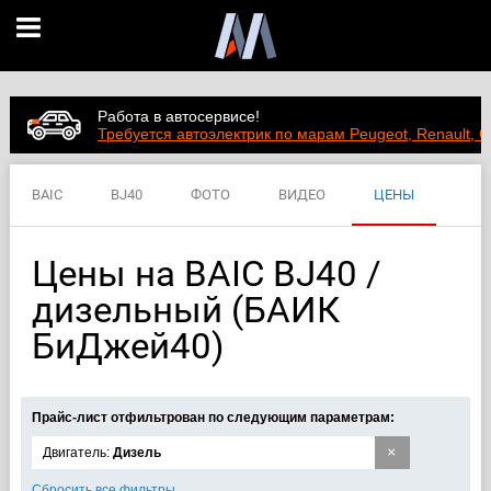
Работа в автосервисе!
Требуется автоэлектрик по марам Peugeot, Renault, C
BAIC
BJ40
ФОТО
ВИДЕО
ЦЕНЫ
ХАРАКТЕРИСТИКИ
Цены на BAIC BJ40 /
дизельный (БАИК
БиДжей40)
Прайс-лист отфильтрован по следующим параметрам:
×
Двигатель:
Дизель
Сбросить все фильтры