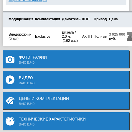
Модификация
Комплектация
Двигатель
КПП
Привод
Цена
Дизель /
Внедорожник
3 025 000
Exclusive
2.0 л.
АКПП
Полный
По
(5 дв.)
руб.
(162 л.с.)
ФОТОГРАФИИ
BAIC BJ40
ВИДЕО
BAIC BJ40
ЦЕНЫ И КОМПЛЕКТАЦИИ
BAIC BJ40
ТЕХНИЧЕСКИЕ ХАРАКТЕРИСТИКИ
BAIC BJ40