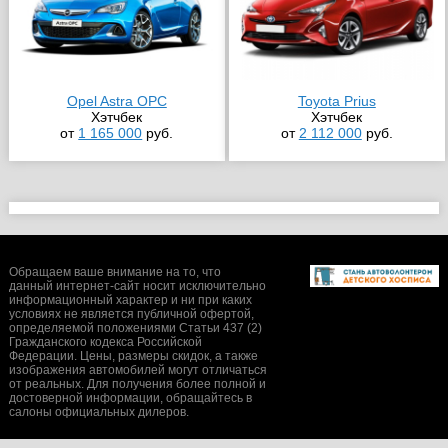
Opel Astra OPC
Toyota Prius
Хэтчбек
Хэтчбек
от
1 165 000
руб.
от
2 112 000
руб.
Обращаем ваше внимание на то, что
данный интернет-сайт носит исключительно
информационный характер и ни при каких
условиях не является публичной офертой,
определяемой положениями Статьи 437 (2)
Гражданского кодекса Российской
Федерации. Цены, размеры скидок, а также
изображения автомобилей могут отличаться
от реальных. Для получения более полной и
достоверной информации, обращайтесь в
салоны официальных дилеров.