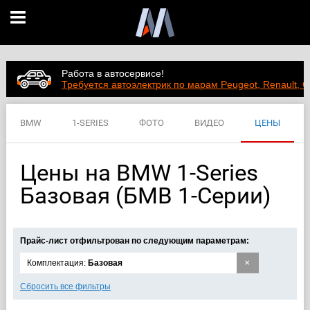
Работа в автосервисе!
Требуется автоэлектрик по марам Peugeot, Renault, C
BMW
1-SERIES
ФОТО
ВИДЕО
ЦЕНЫ
ХАРАКТЕРИСТИКИ
Цены на BMW 1-Series
Базовая (БМВ 1-Cерии)
Прайс-лист отфильтрован по следующим параметрам:
×
Комплектация:
Базовая
Сбросить все фильтры