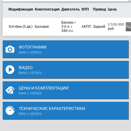
Модификация
Комплектация
Двигатель
КПП
Привод
Цена
Бензин /
2 530 000
Хэтчбек (5 дв.)
Базовая
3.0 л. /
АКПП
Задний
По
руб.
340 л.с.
ФОТОГРАФИИ
BMW 1-SERIES
ВИДЕО
BMW 1-SERIES
ЦЕНЫ И КОМПЛЕКТАЦИИ
BMW 1-SERIES
ТЕХНИЧЕСКИЕ ХАРАКТЕРИСТИКИ
BMW 1-SERIES