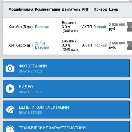
Модификация
Комплектация
Двигатель
КПП
Привод
Цена
Бензин /
2 530 000
Хэтчбек (5 дв.)
Базовая
3.0 л.
АКПП
Задний
По
руб.
(340 л.с.)
Бензин /
xDrive
2 660 000
Хэтчбек (5 дв.)
3.0 л.
АКПП
Полный
По
Базовая
руб.
(340 л.с.)
ФОТОГРАФИИ
BMW 1-SERIES
ВИДЕО
BMW 1-SERIES
ЦЕНЫ И КОМПЛЕКТАЦИИ
BMW 1-SERIES
ТЕХНИЧЕСКИЕ ХАРАКТЕРИСТИКИ