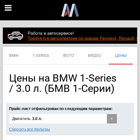
Работа в автосервисе!
Требуется автоэлектрик по марам Peugeot, Renault, C
BMW
1-SERIES
ФОТО
ВИДЕО
ЦЕНЫ
ХАРАКТЕРИСТИКИ
Цены на BMW 1-Series
/ 3.0 л. (БМВ 1-Cерии)
Прайс-лист отфильтрован по следующим параметрам:
×
Двигатель:
3.0 л.
Сбросить все фильтры