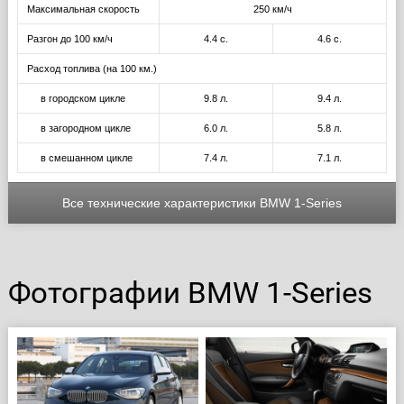
Максимальная скорость
250 км/ч
Разгон до 100 км/ч
4.4 с.
4.6 с.
Расход топлива (на 100 км.)
в городском цикле
9.8 л.
9.4 л.
в загородном цикле
6.0 л.
5.8 л.
в смешанном цикле
7.4 л.
7.1 л.
Все технические характеристики BMW 1-Series
Фотографии BMW 1-Series