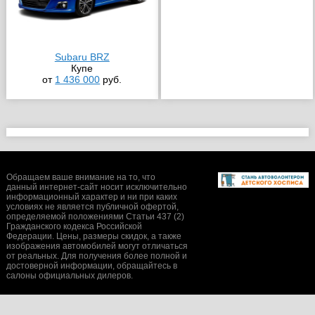
Subaru BRZ
Купе
от
1 436 000
руб.
Обращаем ваше внимание на то, что
данный интернет-сайт носит исключительно
информационный характер и ни при каких
условиях не является публичной офертой,
определяемой положениями Статьи 437 (2)
Гражданского кодекса Российской
Федерации. Цены, размеры скидок, а также
изображения автомобилей могут отличаться
от реальных. Для получения более полной и
достоверной информации, обращайтесь в
салоны официальных дилеров.