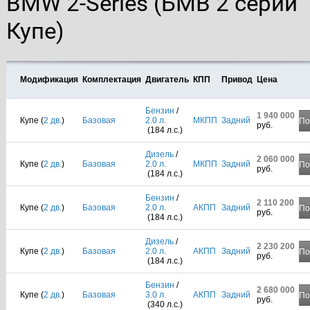
BMW 2-Series (БМВ 2 серии
Купе)
Модификация
Комплектация
Двигатель
КПП
Привод
Цена
Бензин
/
1 940 000
Купе (
2 дв.
)
Базовая
2.0 л.
МКПП
Задний
По
руб.
(184 л.с.)
Дизель
/
2 060 000
Купе (
2 дв.
)
Базовая
2.0 л.
МКПП
Задний
По
руб.
(184 л.с.)
Бензин
/
2 110 200
Купе (
2 дв.
)
Базовая
2.0 л.
АКПП
Задний
По
руб.
(184 л.с.)
Дизель
/
2 230 200
Купе (
2 дв.
)
Базовая
2.0 л.
АКПП
Задний
По
руб.
(184 л.с.)
Бензин
/
2 680 000
Купе (
2 дв.
)
Базовая
3.0 л.
АКПП
Задний
По
руб.
(340 л.с.)