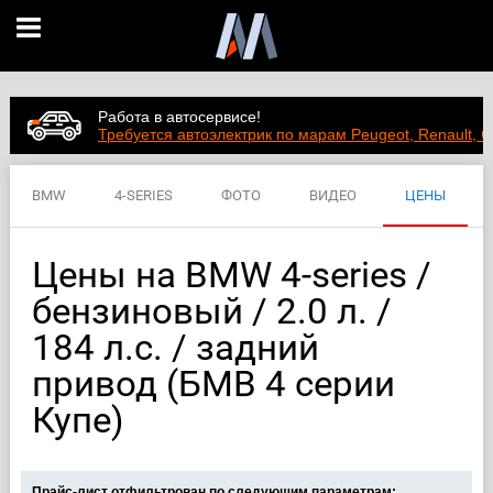
Работа в автосервисе!
Требуется автоэлектрик по марам Peugeot, Renault, C
BMW
4-SERIES
ФОТО
ВИДЕО
ЦЕНЫ
ХАРАКТЕРИСТИКИ
Цены на BMW 4-series /
бензиновый / 2.0 л. /
184 л.с. / задний
привод (БМВ 4 серии
Купе)
Прайс-лист отфильтрован по следующим параметрам: