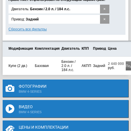
×
Двигатель:
Бензин / 2.0 л. / 184 л.с.
×
Привод:
Задний
Сбросить все фильтры
Модификация
Комплектация
Двигатель
КПП
Привод
Цена
Бензин /
2 440 000
Купе (2 дв.)
Базовая
2.0 л. /
АКПП
Задний
По
руб.
184 л.с.
ФОТОГРАФИИ
BMW 4-SERIES
ВИДЕО
BMW 4-SERIES
ЦЕНЫ И КОМПЛЕКТАЦИИ