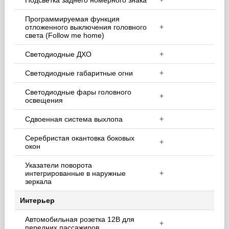
Подсветка заднего номерного знака
+
Программируемая функция
отложенного выключения головного
+
света (Follow me home)
Светодиодные ДХО
+
Светодиодные габаритные огни
+
Светодиодные фары головного
+
освещения
Сдвоенная система выхлопа
+
Серебристая окантовка боковых
+
окон
Указатели поворота
интегрированные в наружные
+
зеркала
Интерьер
Автомобильная розетка 12В для
+
передних пассажиров