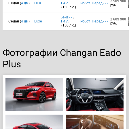
2 509 900
Седан (
4 дв.
)
DLX
1.4 л.
Робот
Передний
руб.
(150 л.с.)
Бензин
/
2 609 900
Седан (
4 дв.
)
Luxe
1.4 л.
Робот
Передний
руб.
(150 л.с.)
Фотографии Changan Eado
Plus