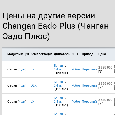
Цены на другие версии
Changan Eado Plus (Чанган
Эадо Плюс)
Модификация
Комплектация
Двигатель
КПП
Привод
Цена
Бензин
/
2 329 900
Седан (
4 дв.
)
LX
1.4 л.
Робот
Передний
руб.
(155 л.с.)
Бензин
/
2 399 900
Седан (
4 дв.
)
DLX
1.4 л.
Робот
Передний
руб.
(155 л.с.)
Бензин
/
2 439 900
Седан (
4 дв.
)
LX
1.4 л.
Робот
Передний
руб.
(150 л.с.)
Бензин
/