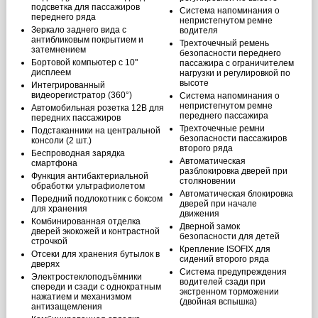
подсветка для пассажиров
Система напоминания о
переднего ряда
непристегнутом ремне
Зеркало заднего вида с
водителя
антибликовым покрытием и
Трехточечный ремень
затемнением
безопасности переднего
Бортовой компьютер с 10"
пассажира с ограничителем
дисплеем
нагрузки и регулировкой по
высоте
Интегрированный
видеорегистратор (360°)
Система напоминания о
непристегнутом ремне
Автомобильная розетка 12В для
переднего пассажира
передних пассажиров
Трехточечные ремни
Подстаканники на центральной
безопасности пассажиров
консоли (2 шт.)
второго ряда
Беспроводная зарядка
Автоматическая
смартфона
разблокировка дверей при
Функция антибактериальной
столкновении
обработки ультрафиолетом
Автоматическая блокировка
Передний подлокотник с боксом
дверей при начале
для хранения
движения
Комбинированная отделка
Дверной замок
дверей экокожей и контрастной
безопасности для детей
строчкой
Крепление ISOFIX для
Отсеки для хранения бутылок в
сидений второго ряда
дверях
Система предупреждения
Электростеклоподъёмники
водителей сзади при
спереди и сзади с однократным
экстренном торможении
нажатием и механизмом
(двойная вспышка)
антизащемления