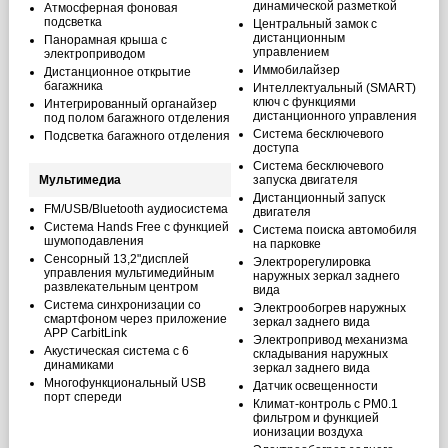
динамической разметкой
Атмосферная фоновая
подсветка
Центральный замок с
дистанционным
Панорамная крыша с
управлением
электроприводом
Иммобилайзер
Дистанционное открытие
багажника
Интеллектуальный (SMART)
ключ с функциями
Интегрированный органайзер
дистанционного управления
под полом багажного отделения
Система бесключевого
Подсветка багажного отделения
доступа
Система бесключевого
Мультимедиа
запуска двигателя
Дистанционный запуск
FM/USB/Bluetooth аудиосистема
двигателя
Система Hands Free с функцией
Система поиска автомобиля
шумоподавления
на парковке
Сенсорный 13,2"дисплей
Электрорегулировка
управления мультимедийным
наружных зеркал заднего
развлекательным центром
вида
Система синхронизации со
Электрообогрев наружных
смартфоном через приложение
зеркал заднего вида
APP CarbitLink
Электропривод механизма
Акустическая система с 6
складывания наружных
динамиками
зеркал заднего вида
Многофункциональный USB
Датчик освещенности
порт спереди
Климат-контроль с PM0.1
фильтром и функцией
ионизации воздуха