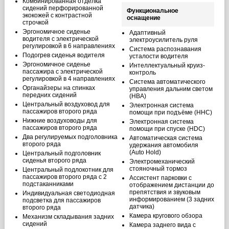
Комбинированная отделка
сидений перфорированной
Функциональное
экокожей с контрастной
оснащение
строчкой
Эргономичное сиденье
Адаптивный
водителя с электрической
электроусилитель руля
регулировкой в 6 направлениях
Система распознавания
Подогрев сиденья водителя
усталости водителя
Эргономичное сиденье
Интеллектуальный круиз-
пассажира с электрической
контроль
регулировкой в 4 направлениях
Система автоматического
Органайзеры на спинках
управления дальним светом
передних сидений
(HBA)
Центральный воздуховод для
Электронная система
пассажиров второго ряда
помощи при подъёме (HHC)
Нижние воздуховоды для
Электронная система
пассажиров второго ряда
помощи при спуске (HDC)
Два регулируемых подголовника
Автоматическая система
второго ряда
удержания автомобиля
(Auto Hold)
Центральный подголовник
сиденья второго ряда
Электромеханический
стояночный тормоз
Центральный подлокотник для
пассажиров второго ряда с 2
Ассистент парковки с
подстаканниками
отображением дистанции до
препятствия и звуковым
Индивидуальная светодиодная
информированием (3 задних
подсветка для пассажиров
датчика)
второго ряда
Камера кругового обзора
Механизм складывания задних
сидений
Камера заднего вида с