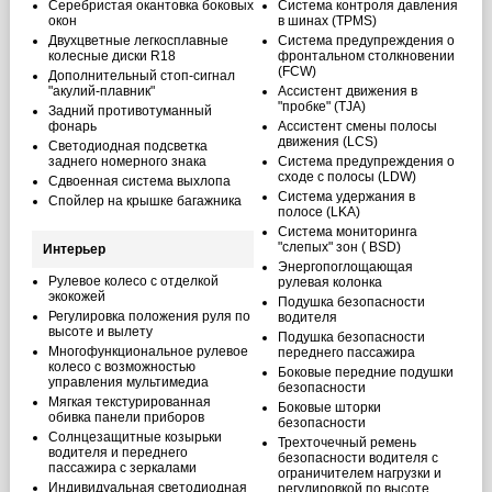
Серебристая окантовка боковых
Система контроля давления
окон
в шинах (TPMS)
Двухцветные легкосплавные
Система предупреждения о
колесные диски R18
фронтальном столкновении
(FCW)
Дополнительный стоп-сигнал
"акулий-плавник"
Ассистент движения в
"пробке" (TJA)
Задний противотуманный
фонарь
Ассистент смены полосы
движения (LCS)
Светодиодная подсветка
заднего номерного знака
Система предупреждения о
сходе с полосы (LDW)
Сдвоенная система выхлопа
Система удержания в
Спойлер на крышке багажника
полосе (LKA)
Система мониторинга
"слепых" зон ( BSD)
Интерьер
Энергопоглощающая
Рулевое колесо с отделкой
рулевая колонка
экокожей
Подушка безопасности
Регулировка положения руля по
водителя
высоте и вылету
Подушка безопасности
Многофункциональное рулевое
переднего пассажира
колесо с возможностью
Боковые передние подушки
управления мультимедиа
безопасности
Мягкая текстурированная
Боковые шторки
обивка панели приборов
безопасности
Солнцезащитные козырьки
Трехточечный ремень
водителя и переднего
безопасности водителя с
пассажира с зеркалами
ограничителем нагрузки и
Индивидуальная светодиодная
регулировкой по высоте