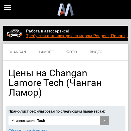
Работа в автосервисе!
Требуется автоэлектрик по марам Peugeot, Renault, C
CHANGAN
LAMORE
ФОТО
ВИДЕО
ЦЕНЫ
ХАРАКТЕРИСТИКИ
Цены на Changan
Lamore Tech (Чанган
Ламор)
Прайс-лист отфильтрован по следующим параметрам:
×
Комплектация:
Tech
Сбросить все фильтры