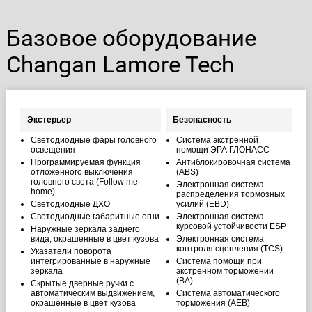
Базовое оборудование
Changan Lamore Tech
Экстерьер
Безопасность
Светодиодные фары головного
Система экстренной
освещения
помощи ЭРА ГЛОНАСС
Программируемая функция
Антиблокировочная система
отложенного выключения
(ABS)
головного света (Follow me
Электронная система
home)
распределения тормозных
Светодиодные ДХО
усилий (EBD)
Светодиодные габаритные огни
Электронная система
курсовой устойчивости ESP
Наружные зеркала заднего
вида, окрашенные в цвет кузова
Электронная система
контроля сцепления (TCS)
Указатели поворота
интегрированные в наружные
Система помощи при
зеркала
экстренном торможении
(BA)
Скрытые дверные ручки с
автоматическим выдвижением,
Система автоматического
окрашенные в цвет кузова
торможения (AEB)