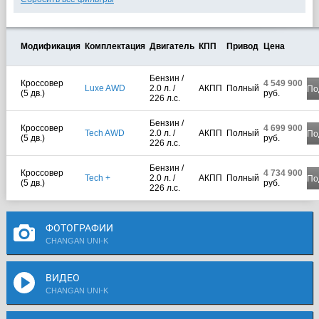
Модификация
Комплектация
Двигатель
КПП
Привод
Цена
Бензин /
Кроссовер
4 549 900
Luxe AWD
2.0 л. /
АКПП
Полный
По
(5 дв.)
руб.
226 л.с.
Бензин /
Кроссовер
4 699 900
Tech AWD
2.0 л. /
АКПП
Полный
По
(5 дв.)
руб.
226 л.с.
Бензин /
Кроссовер
4 734 900
Tech +
2.0 л. /
АКПП
Полный
По
(5 дв.)
руб.
226 л.с.
ФОТОГРАФИИ
CHANGAN UNI-K
ВИДЕО
CHANGAN UNI-K