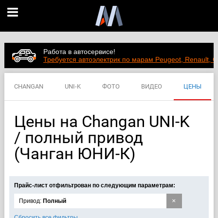
Работа в автосервисе!
Требуется автоэлектрик по марам Peugeot, Renault, C
CHANGAN
UNI-K
ФОТО
ВИДЕО
ЦЕНЫ
ХАРАКТЕРИСТИКИ
Цены на Changan UNI-K
/ полный привод
(Чанган ЮНИ-К)
Прайс-лист отфильтрован по следующим параметрам:
×
Привод:
Полный
Сбросить все фильтры