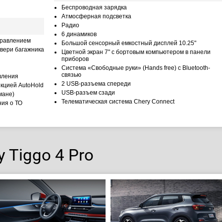
Беспроводная зарядка
Атмосферная подсветка
Радио
6 динамиков
правлением
Большой сенсорный емкостный дисплей 10.25"
вери багажника
Цветной экран 7" с бортовым компьютером в панели
приборов
Система «Свободные руки» (Hands free) с Bluetooth-
связью
вления
2 USB-разъема спереди
кцией AutoHold
USB-разъем сзади
мане)
Телематическая система Chery Connect
ния о ТО
 Tiggo 4 Pro