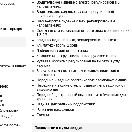
Водительское сиденье с электр. регулировкой в 6
богревом,
направлениях
Водительское сиденье с электр. регулировкой
поясничного упора
Пассажирское сиденье с мех. регулировкой в 4
направлениях
и экстерьера
Складная спинка сиденья второго ряда в соотношении
1/3-2/3
3 задних подголовника, регулируемых по высоте
Климат-контроль, 2 зоны
Дефлекторы для второго ряда
Кожаное многофункциональное рулевое колесо
Рулевая колонка с регулировкой по вылету и углу
наклона
ратуры в шинах
Зеркало в солнцезащитном козырьке водителя и
пассажира
Передние и задние электрические стеклоподъемники
Передние и задние стеклоподъемники с защитой от
днего
защемления
Передний центральный подлокотник с ёмкостью для
ти
хранения
те,
Задний центральный подлокотник
ия
Ручки для пассажиров
блокировки
Очечник
 сзади и
ow me home) и
Технологии и мультимедиа