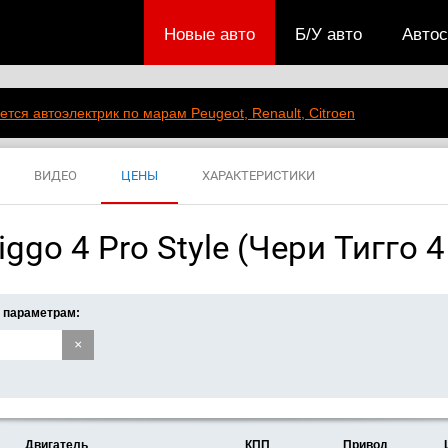
Новые авто
Б/У авто
Авто
ется автоэлектрик по марам Peugeot, Renault, Citroen
ВИДЕО
ЦЕНЫ
ХАРАКТЕРИСТИКИ
ggo 4 Pro Style (Чери Тигго 
 параметрам:
×
Двигатель
КПП
Привод