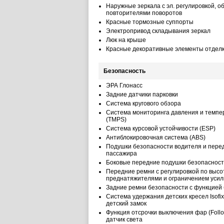
Наружные зеркала с эл. регулировкой, о
повторителями поворотов
Красные тормозные суппорты
Электропривод складывания зеркал
Люк на крыше
Красные декоративные элементы отделк
Безопасность
ЭРА Глонасс
Задние датчики парковки
Система кругового обзора
Система мониторинга давления и темпе
(TMPS)
Система курсовой устойчивости (ESP)
Антиблокировочная система (ABS)
Подушки безопасности водителя и пере
пассажира
Боковые передние подушки безопаснос
Передние ремни с регулировкой по высо
преднатяжителями и ограничением усил
Задние ремни безопасности с функцией 
Система удержания детских кресел Isofix
детский замок
Функция отсрочки выключения фар (Foll
датчик света