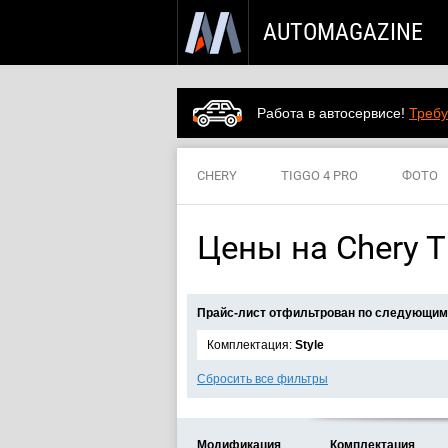
AUTOMAGAZINE
Работа в автосервисе!
Требу
CHERY
TIGGO 4 PRO
ФОТО
Цены на Chery Ti
Прайс-лист отфильтрован по следующим
Комплектация:
Style
Сбросить все фильтры
Модификация
Комплектация