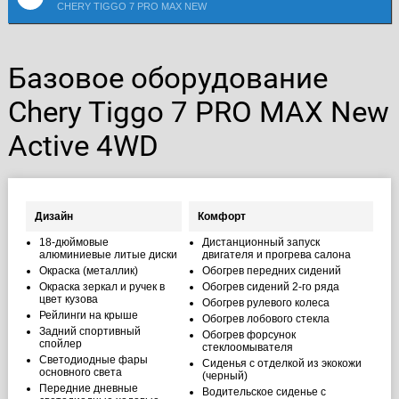
CHERY TIGGO 7 PRO MAX NEW
Базовое оборудование
Chery Tiggo 7 PRO MAX New
Active 4WD
Дизайн
Комфорт
18-дюймовые
Дистанционный запуск
алюминиевые литые диски
двигателя и прогрева салона
Окраска (металлик)
Обогрев передних сидений
Окраска зеркал и ручек в
Обогрев сидений 2-го ряда
цвет кузова
Обогрев рулевого колеса
Рейлинги на крыше
Обогрев лобового стекла
Задний спортивный
Обогрев форсунок
спойлер
стеклоомывателя
Светодиодные фары
Сиденья с отделкой из экокожи
основного света
(черный)
Передние дневные
Водительское сиденье с