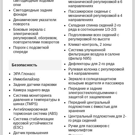
светодиодные ходовые
механической регулировкой в 6
огни
направлениях
Светодиодные задние
Пассажирское сиденье с
фонари
механической регулировкой в 4
Динамические указатели
направлениях
поворота
Складная спинка сидений 2-го
Боковые зеркала с
ряда в соотношении 1/3-2/3
электрической
Подголовники всех сидений с
регулировкой, обогревом,
регулировкой по высоте
повторителями поворотов
Климат-контроль, 2 зоны
Пороги с подсветкой
Система улучшенной
спереди
фильтрации воздуха в салоне
(фильтр N95)
Дефлекторы для 2-го ряда
Безопасность
Рулевая колонка с регулировкой
в 4 направлениях
ЭРА Глонасс
Зеркало в солнцезащитном
Иммобилайзер
козырьке водителя и пассажира
Задние датчики парковки
Передние и задние
Камера заднего вида
электростеклоподъемники с
Система мониторинга
защитой от защемления
давления и температуры в
Передний центральный
шинах (TMPS)
подлокотник с ёмкостью для
Антиблокировочная
хранения
тормозная система (ABS)
Центральный подлокотник для 2-
Система стабилизации
го ряда сидений
курсовой устойчивости
Ручки для пассажиров с
(ESC)
микролифтом
Датчик превышения