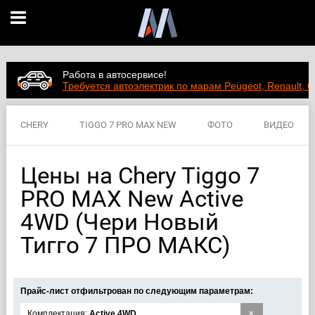
Работа в автосервисе!
Требуется автоэлектрик по марам Peugeot, Renault, C
CHERY
TIGGO 7 PRO MAX NEW
ФОТО
ВИДЕО
ЦЕНЫ
ХАРАКТЕРИСТИКИ
Цены на Chery Tiggo 7
PRO MAX New Active
4WD (Чери Новый
Тигго 7 ПРО МАКС)
Прайс-лист отфильтрован по следующим параметрам:
×
Комплектация:
Active 4WD