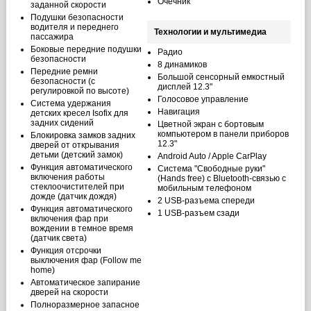
Очечник
заданной скорости
Подушки безопасности
водителя и переднего
Технологии и мультимедиа
пассажира
Боковые передние подушки
Радио
безопасности
8 динамиков
Передние ремни
Большой сенсорный емкостный
безопасности (с
дисплей 12.3"
регулировкой по высоте)
Голосовое управление
Система удержания
Навигация
детских кресел Isofix для
задних сидений
Цветной экран с бортовым
компьютером в панели приборов
Блокировка замков задних
12.3"
дверей от открывания
детьми (детский замок)
Android Auto / Apple CarPlay
Функция автоматического
Система "Свободные руки"
включения работы
(Hands free) с Bluetoоth-связью с
стеклоочистителей при
мобильным телефоном
дожде (датчик дождя)
2 USB-разъема спереди
Функция автоматического
1 USB-разъем сзади
включения фар при
вождении в темное время
(датчик света)
Функция отсрочки
выключения фар (Follow me
home)
Автоматическое запирание
дверей на скорости
Полноразмерное запасное