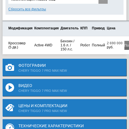
Сбросить все фильтры
Модификация
Комплектация
Двигатель
КПП
Привод
Цена
Бензин /
Кроссовер
2 690 000
Active 4WD
1.6 л. /
Робот
Полный
По
(5 дв.)
руб.
150 л.с.
ФОТОГРАФИИ
CHERY TIGGO 7 PRO MAX NEW
ВИДЕО
CHERY TIGGO 7 PRO MAX NEW
ЦЕНЫ И КОМПЛЕКТАЦИИ
CHERY TIGGO 7 PRO MAX NEW
ТЕХНИЧЕСКИЕ ХАРАКТЕРИСТИКИ