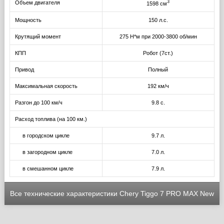
3
Объем двигателя
1598 см
Мощность
150 л.с.
Крутящий момент
275 Н*м при 2000-3800 об/мин
КПП
Робот (7ст.)
Привод
Полный
Максимальная скорость
192 км/ч
Разгон до 100 км/ч
9.8 с.
Расход топлива (на 100 км.)
в городском цикле
9.7 л.
в загородном цикле
7.0 л.
в смешанном цикле
7.9 л.
Все технические характеристики Chery Tiggo 7 PRO MAX New