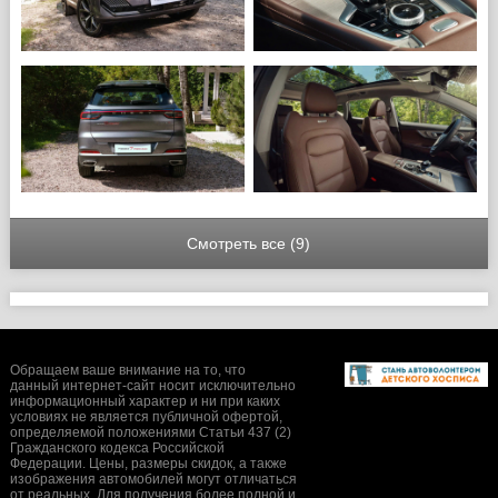
Смотреть все (9)
Обращаем ваше внимание на то, что
данный интернет-сайт носит исключительно
информационный характер и ни при каких
условиях не является публичной офертой,
определяемой положениями Статьи 437 (2)
Гражданского кодекса Российской
Федерации. Цены, размеры скидок, а также
изображения автомобилей могут отличаться
от реальных. Для получения более полной и