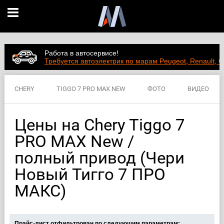
Работа в автосервисе!
Требуется автоэлектрик по марам Peugeot, Renault, C
CHERY
TIGGO 7 PRO MAX NEW
ФОТО
ВИДЕО
ЦЕНЫ
ХАРАКТЕРИСТИКИ
Цены на Chery Tiggo 7
PRO MAX New /
полный привод (Чери
Новый Тигго 7 ПРО
МАКС)
Прайс-лист отфильтрован по следующим параметрам: