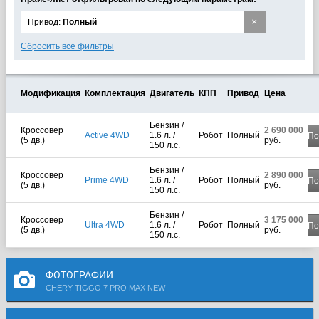
×
Привод:
Полный
Сбросить все фильтры
Модификация
Комплектация
Двигатель
КПП
Привод
Цена
Бензин /
Кроссовер
2 690 000
Active 4WD
1.6 л. /
Робот
Полный
По
(5 дв.)
руб.
150 л.с.
Бензин /
Кроссовер
2 890 000
Prime 4WD
1.6 л. /
Робот
Полный
По
(5 дв.)
руб.
150 л.с.
Бензин /
Кроссовер
3 175 000
Ultra 4WD
1.6 л. /
Робот
Полный
По
(5 дв.)
руб.
150 л.с.
ФОТОГРАФИИ
CHERY TIGGO 7 PRO MAX NEW