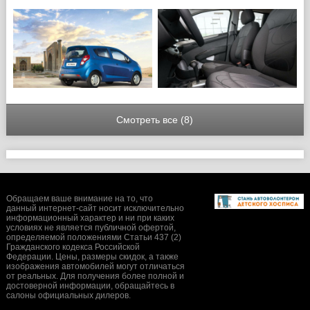
Смотреть все (8)
Обращаем ваше внимание на то, что
данный интернет-сайт носит исключительно
информационный характер и ни при каких
условиях не является публичной офертой,
определяемой положениями Статьи 437 (2)
Гражданского кодекса Российской
Федерации. Цены, размеры скидок, а также
изображения автомобилей могут отличаться
от реальных. Для получения более полной и
достоверной информации, обращайтесь в
салоны официальных дилеров.