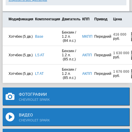
Модификация
Комплектация
Двигатель
КПП
Привод
Цена
Бензин /
416 000
Хэтчбек (5 дв.)
Base
1.2 л.
МКПП
Передний
руб.
(84 л.с.)
Бензин /
1 630 000
Хэтчбек (5 дв.)
LS AT
1.2 л.
АКПП
Передний
руб.
(85 л.с.)
Бензин /
1 676 000
Хэтчбек (5 дв.)
LT AT
1.2 л.
АКПП
Передний
руб.
(85 л.с.)
ФОТОГРАФИИ
CHEVROLET SPARK
ВИДЕО
CHEVROLET SPARK