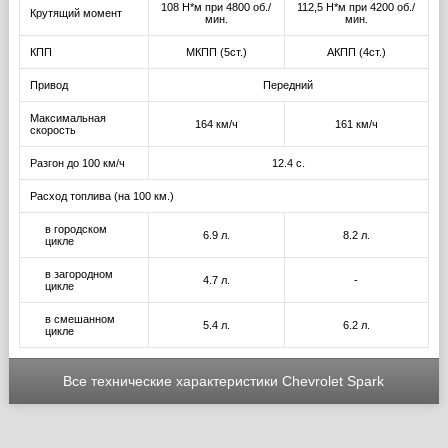
108 Н*м при 4800 об./
112,5 Н*м при 4200 об./
Крутящий момент
мин.
мин.
КПП
МКПП (5ст.)
АКПП (4ст.)
Привод
Передний
Максимальная
164 км/ч
161 км/ч
скорость
Разгон до 100 км/ч
12.4 с.
Расход топлива (на 100 км.)
в городском
6.9 л.
8.2 л.
цикле
в загородном
4.7 л.
-
цикле
в смешанном
5.4 л.
6.2 л.
цикле
Все технические характеристики Chevrolet Spark