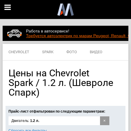
Работа в автосервисе!
Требуется автоэлектрик по марам Peugeot, Renault, C
CHEVROLET
SPARK
ФОТО
ВИДЕО
ЦЕНЫ
ХАРАКТЕРИСТИКИ
Цены на Chevrolet
Spark / 1.2 л. (Шевроле
Спарк)
Прайс-лист отфильтрован по следующим параметрам:
×
Двигатель:
1.2 л.
Сбросить все фильтры