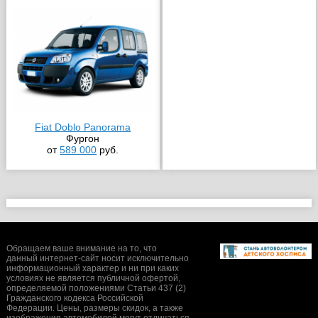
Fiat Doblo Panorama
Фургон
от
589 000
руб.
Обращаем ваше внимание на то, что
данный интернет-сайт носит исключительно
информационный характер и ни при каких
условиях не является публичной офертой,
определяемой положениями Статьи 437 (2)
Гражданского кодекса Российской
Федерации. Цены, размеры скидок, а также