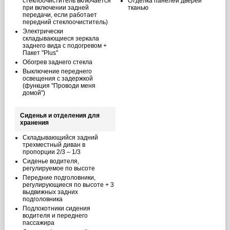
стеклоочиститель включается
Отделка панелей дверей
при включении задней
тканью
передачи, если работает
передний стеклоочиститель)
Электрически
складывающиеся зеркала
заднего вида с подогревом +
Пакет ''Plus''
Обогрев заднего стекла
Выключение переднего
освещения с задержкой
(функция "Проводи меня
домой")
Сиденья и отделения для
хранения
Складывающийся задний
трехместный диван в
пропорции 2/3 – 1/3
Сиденье водителя,
регулируемое по высоте
Передние подголовники,
регулирующиеся по высоте + 3
выдвижных задних
подголовника
Подлокотники сидения
водителя и переднего
пассажира