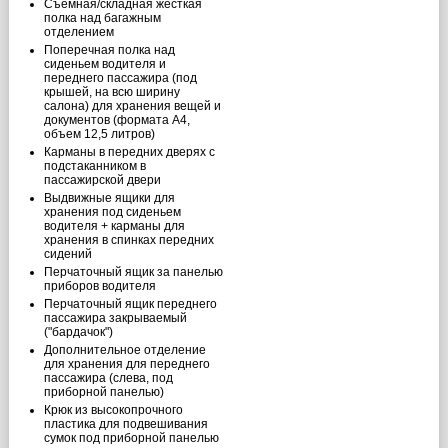
Съемная/складная жёсткая
полка над багажным
отделением
Поперечная полка над
сиденьем водителя и
переднего пассажира (под
крышей, на всю ширину
салона) для хранения вещей и
документов (формата A4,
объем 12,5 литров)
Карманы в передних дверях с
подстаканником в
пассажирской двери
Выдвижные ящики для
хранения под сиденьем
водителя + карманы для
хранения в спинках передних
сидений
Перчаточный ящик за панелью
приборов водителя
Перчаточный ящик переднего
пассажира закрываемый
("бардачок")
Дополнительное отделение
для хранения для переднего
пассажира (слева, под
приборной панелью)
Крюк из высокопрочного
пластика для подвешивания
сумок под приборной панелью