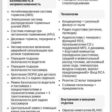
Безопасность и
стеклоподъемники
неприкосновенность
Антиблокировочная система
Технологии
тормозов (ABS)
Электронная система
Кондиционер + салонный
распределения тормозных
фильтр от пыли
усилий (REF)
Радио подготовка (антенна,
Система помощи при
проводка)
экстренном торможении (AFU)
Аудиосистема с тюнером c
Дисковые тормоза, передние и
функцией RDS,
задние
проигрывателем CD с
Автоматическое включение
поддержкой MP3, 4 динамика
аварийной сигнализации при
+ Бортовой компьютер
резком торможении
(пройденное расстояние,
Передняя подушка
средний и моментальный
безопасности водителя
расход топлива, автономный
запас хода, температура
Передняя подушка
воздуха снаружи, журнал
безопасности пассажира
предупреждений)+ Вход RCA
Крепления ISOFIX для детского
(тюльпан)
кресла на 2-х задних сиденьях
Розетка 12 вольт передняя
Ремни безопасности водителя
Съёмная пепельница +
и пассажира с
прикуриватель
преднатяжителями и
ограничителями усилия + 3
трехточечных ремня
Внутренняя и внешняя
безопасности для задних
отделка
пассажиров
Центральный замок с помощью
Окраска неметаллик BLANC
ключа или кнопки на