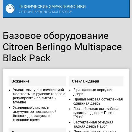
ТЕХНИЧЕСКИЕ ХАРАКТЕРИСТИКИ
CITROEN BERLINGO MULTISPACE
Базовое оборудование
Citroen Berlingo Multispace
Black Pack
Вождение
Стекла и двери
Усилитель руля с изменяемой
2 распашные передние
жесткостью и рулевое колесо с
двери
регулировкой по высоте и
Правая боковая остеклённая
глубине
сдвижная дверь
Усиленные стартер и
Левая боковая остеклённая
аккумулятор повышенной
сдвижная дверь + Пакет
ёмкости для запуска в
"Plus"
холодное время
Застекленная откидная
задняя дверь Hayon
Передние электрические