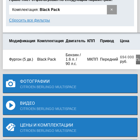
×
Комплектация:
Black Pack
Сбросить все фильтры
Модификация
Комплектация
Двигатель
КПП
Привод
Цена
Бензин /
694 000
Фургон (5 дв.)
Black Pack
1.6 л. /
МКПП
Передний
П
руб.
90 л.с.
ФОТОГРАФИИ
CITROEN BERLINGO MULTISPACE
ВИДЕО
CITROEN BERLINGO MULTISPACE
ЦЕНЫ И КОМПЛЕКТАЦИИ
CITROEN BERLINGO MULTISPACE