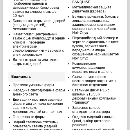
BANQUISE
приборной панели и
Металлическая защита
автоматическая блокировка
двигателя (картера)
замков на скорости свыше
10 км/ч
Боковые молдинги, боковые
зеркала, накладка над
Блокировка открывания дверей
задним номерным знаком
(защита для детей),
окрашенные в черный цвет
механическая
Noir Onyx
Пакет "Plus": Центральный
Передний/задний бампер и
замок с 1-м пультом ДУ и одним
зеркала окрашенные в цвет
ключом + передние
кузова, верхняя часть
электрические
переднего бампера
стеклоподъемники + зеркала с
окрашенная черным цветом
электроприводом
Noir Onyx
Датчик открытых или плохо
Ковролиновое
закрытых дверей
шумопоглащающее
покрытие пола в салоне
Видимость
Cъемное моющееся
нескользящее покрытие в
Противотуманные фары
багажном отделении
Передние светодиодные фары
Стальные диски R16 с
дневного света
шинами 215/55 и
декоративными колпаками
Две задних противотуманных
"Rangiroa"
фары и два сигнала движения
задним ходом,
Запасное колесо
дополнительный стоп-сигнал
стандартного размера
Галогеновые фары
Отделка сидений тканью
Quad, выбор цветового
Задний стеклоочиститель и
решения
омыватель стекла (задний