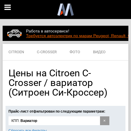
Работа в автосервисе!
Требуется автоэлектрик по марам Peugeot, Renault, C
CITROEN
C-CROSSER
ФОТО
ВИДЕО
ЦЕНЫ
ХАРАКТЕРИСТИКИ
Цены на Citroen C-
Crosser / вариатор
(Ситроен Си-Кроссер)
Прайс-лист отфильтрован по следующим параметрам:
×
КПП:
Вариатор
Сбросить все фильтры