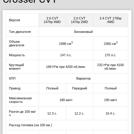
2.0 CVT
2.0 CVT
2.4 CVT 170hp
Версия
147hp 4WD
147hp 2WD
4WD
Тип двигателя
Бензиновый
Объем
3
3
1998 см
2360 см
двигателя
Мощность
147 л.с.
170 л.с.
Крутящий
232 Н*м при 4100
199 Н*м при 4200 об./мин.
момент
об./мин.
КПП
Вариатор
Привод
Полный
Передний
Полный
Максимальная
180 км/ч
195 км/ч
скорость
Разгон до 100 км/
12.3 с.
12.2 с.
10.4 с.
ч
Расход топлива (на 100 км.)