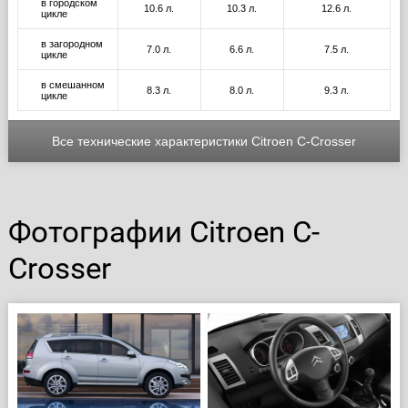
в городском
10.6 л.
10.3 л.
12.6 л.
цикле
в загородном
7.0 л.
6.6 л.
7.5 л.
цикле
в смешанном
8.3 л.
8.0 л.
9.3 л.
цикле
Все технические характеристики Citroen C-Crosser
Фотографии Citroen C-
Crosser