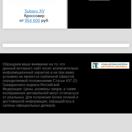
Subaru XV
Кроссовер
от
954 600
руб.
Обращаем ваше внимание на то, что
данный интернет-сайт носит исключительно
информационный характер и ни при каких
условиях не является публичной офертой,
определяемой положениями Статьи 437 (2)
Гражданского кодекса Российской
Федерации. Цены, размеры скидок, а также
изображения автомобилей могут отличаться
от реальных. Для получения более полной и
достоверной информации, обращайтесь в
салоны официальных дилеров.