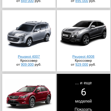
от
849 000
руб.
от
895 000
руб.
Peugeot 4007
Peugeot 4008
Кроссовер
Кроссовер
от
909 000
руб.
от
929 000
руб.
... и еще
6
моделей
Показать