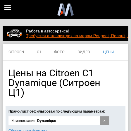
Работа в автосервисе!
Требуется автоэлектрик по марам Peugeot, Renault, C
CITROEN
C1
ФОТО
ВИДЕО
ЦЕНЫ
ХАРАКТЕРИСТИКИ
Цены на Citroen C1
Dynamique (Ситроен
Ц1)
Прайс-лист отфильтрован по следующим параметрам:
×
Комплектация:
Dynamique
Сбросить все фильтры