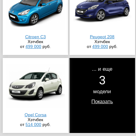
Citroen C3
Peugeot 208
Хэтчбек
Хэтчбек
от
499 000
руб.
от
499 000
руб.
... и еще
3
модели
Показать
Opel Corsa
Хэтчбек
от
514 000
руб.