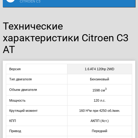
CITROEN C3
Технические
характеристики Citroen C3
AT
Версия
1.6 AT4 120hp 2WD
Тип двигателя
Бензиновый
3
Объем двигателя
1598 см
Мощность
120 л.с.
Крутящий момент
160 Н*м при 4250 об./мин.
КПП
АКПП (4ст.)
Привод
Передний