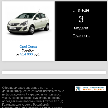
... и еще
3
модели
Показать
Opel Corsa
Хэтчбек
от
514 000
руб.
Обращаем ваше внимание на то, что
данный интернет-сайт носит исключительно
информационный характер и ни при каких
условиях не является публичной офертой,
определяемой положениями Статьи 437 (2)
Гражданского кодекса Российской