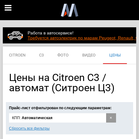
Работа в автосервисе!
Требуется автоэлектрик по марам Peugeot, Renault, C
CITROEN
C3
ФОТО
ВИДЕО
ЦЕНЫ
ХАРАКТЕРИСТИКИ
Цены на Citroen C3 /
автомат (Ситроен Ц3)
Прайс-лист отфильтрован по следующим параметрам:
×
КПП:
Автоматическая
Сбросить все фильтры