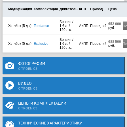
Модификация
Комплектация
Двигатель
КПП
Привод
Цена
Бензин /
652 000
Хэтчбек (5 дв.)
Tendance
1.6 л. /
АКПП
Передний
По
руб.
120 л.с.
Бензин /
688 500
Хэтчбек (5 дв.)
Exclusive
1.6 л. /
АКПП
Передний
По
руб.
120 л.с.
ФОТОГРАФИИ
CITROEN C3
ВИДЕО
CITROEN C3
ЦЕНЫ И КОМПЛЕКТАЦИИ
CITROEN C3
ТЕХНИЧЕСКИЕ ХАРАКТЕРИСТИКИ