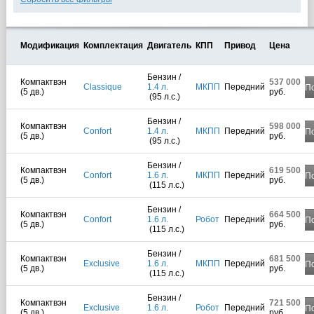
Модификация
Комплектация
Двигатель
КПП
Привод
Цена
Бензин /
Компактвэн
537 000
Classique
1.4 л.
МКПП
Передний
П
(5 дв.)
руб.
(95 л.с.)
Бензин /
Компактвэн
598 000
Confort
1.4 л.
МКПП
Передний
П
(5 дв.)
руб.
(95 л.с.)
Бензин /
Компактвэн
619 500
Confort
1.6 л.
МКПП
Передний
П
(5 дв.)
руб.
(115 л.с.)
Бензин /
Компактвэн
664 500
Confort
1.6 л.
Робот
Передний
П
(5 дв.)
руб.
(115 л.с.)
Бензин /
Компактвэн
681 500
Exclusive
1.6 л.
МКПП
Передний
П
(5 дв.)
руб.
(115 л.с.)
Бензин /
Компактвэн
721 500
Exclusive
1.6 л.
Робот
Передний
П
(5 дв.)
руб.