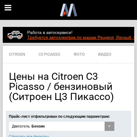
Работа в автосервисе!
Требуется автоэлектрик по марам Peugeot, Renault, C
CITROEN
C3 PICASSO
ФОТО
ВИДЕО
ЦЕНЫ
ХАРАКТЕРИСТИКИ
Цены на Citroen C3
Picasso / бензиновый
(Ситроен Ц3 Пикассо)
Прайс-лист отфильтрован по следующим параметрам:
×
Двигатель:
Бензин
Сбросить все фильтры