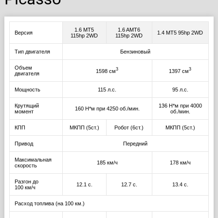
1.6 MT5
1.6 AMT6
Версия
1.4 MT5 95hp 2WD
115hp 2WD
115hp 2WD
Тип двигателя
Бензиновый
Объем
3
3
1598 см
1397 см
двигателя
Мощность
115 л.с.
95 л.с.
Крутящий
136 Н*м при 4000
160 Н*м при 4250 об./мин.
момент
об./мин.
КПП
МКПП (5ст.)
Робот (6ст.)
МКПП (5ст.)
Привод
Передний
Максимальная
185 км/ч
178 км/ч
скорость
Разгон до
12.1 с.
12.7 с.
13.4 с.
100 км/ч
Расход топлива (на 100 км.)