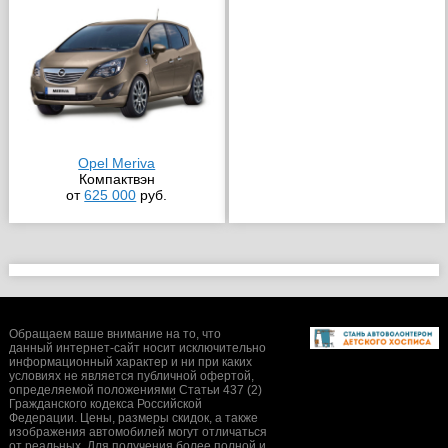
Opel Meriva
Компактвэн
от
625 000
руб.
Обращаем ваше внимание на то, что
данный интернет-сайт носит исключительно
информационный характер и ни при каких
условиях не является публичной офертой,
определяемой положениями Статьи 437 (2)
Гражданского кодекса Российской
Федерации. Цены, размеры скидок, а также
изображения автомобилей могут отличаться
от реальных. Для получения более полной и