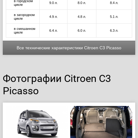
в городском
9.0 л.
8.0 л.
8.4 л.
цикле
в загородном
4.9 л.
4.8 л.
5.1 л.
цикле
в смешанном
6.4 л.
6.0 л.
6.3 л.
цикле
Все технические характеристики Citroen C3 Picasso
Фотографии Citroen C3
Picasso