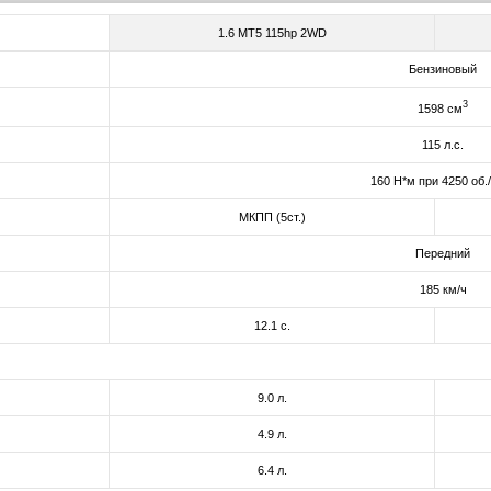
1.6 MT5 115hp 2WD
Бензиновый
3
1598 см
115 л.с.
160 Н*м при 4250 об.
МКПП (5ст.)
Передний
185 км/ч
12.1 с.
9.0 л.
4.9 л.
6.4 л.