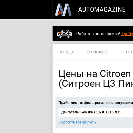
AUTOMAGAZINE
Работа в автосервисе!
Требу
CITROEN
C3 PICASSO
ФОТО
Цены на Citroen 
(Ситроен Ц3 Пи
Прайс-лист отфильтрован по следующим
Двигатель:
Бензин / 1.6 л. / 115 л.с.
Сбросить все фильтры