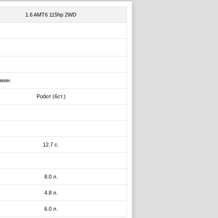
1.6 AMT6 115hp 2WD
/мин.
Робот (6ст.)
12.7 с.
8.0 л.
4.8 л.
6.0 л.