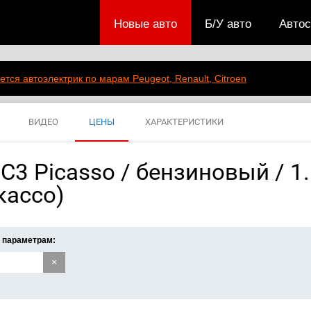
Новые авто
Б/У авто
Авто
ется автоэлектрик по марам Peugeot, Renault, Citroen
ВИДЕО
ЦЕНЫ
ХАРАКТЕРИСТИКИ
C3 Picasso / бензиновый / 1.6
кассо)
 параметрам:
×