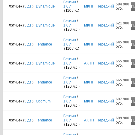
Бензин
/
594 900
Хэтчбек (
5 дв.
)
Dynamique
1.6 л.
МКПП
Передний
П
руб.
(110 л.с.)
Бензин
/
621 900
Хэтчбек (
5 дв.
)
Dynamique
1.6 л.
МКПП
Передний
П
руб.
(120 л.с.)
Бензин
/
645 900
Хэтчбек (
5 дв.
)
Tendance
1.6 л.
МКПП
Передний
П
руб.
(110 л.с.)
Бензин
/
655 900
Хэтчбек (
5 дв.
)
Dynamique
1.6 л.
АКПП
Передний
П
руб.
(120 л.с.)
Бензин
/
665 900
Хэтчбек (
5 дв.
)
Tendance
1.6 л.
МКПП
Передний
П
руб.
(120 л.с.)
Бензин
/
697 900
Хэтчбек (
5 дв.
)
Optimum
1.6 л.
МКПП
Передний
П
руб.
(120 л.с.)
Бензин
/
699 900
Хэтчбек (
5 дв.
)
Tendance
1.6 л.
АКПП
Передний
П
руб.
(120 л.с.)