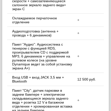
скорости + самозатемняющееся
салонное зеркало заднего вида+
экран С
Охлаждаемое перчаточное
+
отделение
Аудиоподготовка (антенна +
+
провода + 6 динамиков)
Пакет "Аудио": Аудиосистема с
тюнером c функцией RDS,
проигрывателем CD с поддержкой
MP3, 6 динамиков + управление на
+
рулевом колесе (на уровне
Dynamique ведет за собой установку
экрана А+)
Вход USB + вход JACK 3,5 мм +
12 500 руб.
Bluetooth
Пакет "City": датчик парковки в
заднем бампере + электрически
cкладывающиеся зеркала заднего
+
вида + розетка 12 V в багажном
отделении + хромированная вставка
на заднем бампере