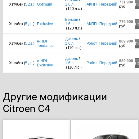
Бензин
/
731 900
Хэтчбек (
5 дв.
)
Optimum
1.6 л.
АКПП
Передний
П
руб.
(120 л.с.)
Бензин
/
779 900
Хэтчбек (
5 дв.
)
Exclusive
1.6 л.
АКПП
Передний
П
руб.
(120 л.с.)
Дизель
/
e-HDI
809 900
Хэтчбек (
5 дв.
)
1.6 л.
Робот
Передний
П
Tendance
руб.
(110 л.с.)
Дизель
/
e-HDI
889 900
Хэтчбек (
5 дв.
)
1.6 л.
Робот
Передний
П
Exclusive
руб.
(110 л.с.)
Другие модификации
Citroen C4