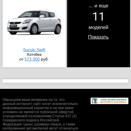
... и еще
11
моделей
Показать
Suzuki Swift
Хэтчбек
от
573 000
руб.
Обращаем ваше внимание на то, что
данный интернет-сайт носит исключительно
информационный характер и ни при каких
условиях не является публичной офертой,
определяемой положениями Статьи 437 (2)
Гражданского кодекса Российской
Федерации. Цены, размеры скидок, а также
изображения автомобилей могут отличаться