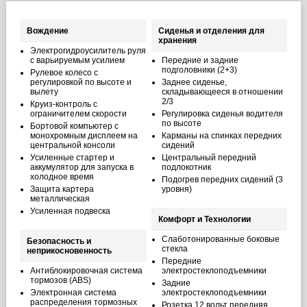
Вождение
Сиденья и отделения для
хранения
Электрогидроусилитель руля
с варьируемым усилием
Передние и задние
подголовники (2+3)
Рулевое колесо с
регулировкой по высоте и
Заднее сиденье,
вылету
складывающееся в отношении
2/3
Круиз-контроль с
ограничителем скорости
Регулировка сиденья водителя
по высоте
Бортовой компьютер с
монохромным дисплеем на
Карманы на спинках передних
центральной консоли
сидений
Усиленные стартер и
Центральный передний
аккумулятор для запуска в
подлокотник
холодное время
Подогрев передних сидений (3
Защита картера
уровня)
металлическая
Усиленная подвеска
Комфорт и Технологии
Слаботонированные боковые
Безопасность и
стекла
неприкосновенность
Передние
Антиблокировочная система
электростеклоподъемники
тормозов (ABS)
Задние
Электронная система
электростеклоподъемники
распределения тормозных
Розетка 12 вольт передняя