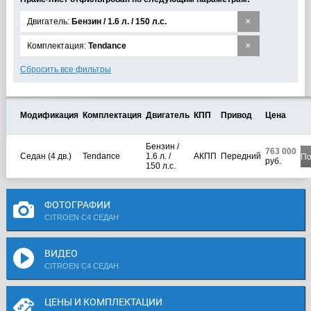
×
Двигатель:
Бензин / 1.6 л. / 150 л.с.
×
Комплектация:
Tendance
Сбросить все фильтры
Модификация
Комплектация
Двигатель
КПП
Привод
Цена
Бензин /
763 000
Седан (4 дв.)
Tendance
1.6 л. /
АКПП
Передний
По
руб.
150 л.с.
ФОТОГРАФИИ
CITROEN C4 СЕДАН
ВИДЕО
CITROEN C4 СЕДАН
ЦЕНЫ И КОМПЛЕКТАЦИИ