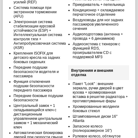
усилий (REF)
Прикуриватель + пепельница
Система помощи при
Кондиционер + охлаждаемое
экстренном торможении
перчаточное отделение
(AFU)
Воздуховоды для ног задних
Электронная система
пассажиров увеличенного
стабилизации курсовой
сечения
устойчивости (ESP) +
Аудиоподготовка (антенна +
Интеллектуальная система
провода + 6 динамиков)
контроля тяги +
Антипробуксовочная система
Аудиосистема с тюнером c
(ASR)
функцией RDS,
проигрывателем CD с
Крепления ISOFIX для
поддержкой MP3
детского кресла на задних
боковых сиденьях
Передние подушки
Внутренняя и внешняя
безопасности водителя и
отделка
пассажира
Функция отключения
Пакет "Look" : внешние
подушки безопасности
зеркала, ручки дверей в цвет
переднего пассажира
кузова + хромированная
Передние боковые подушки
вставка в решетке радиатора +
безопасности
противотуманные фары
Центральный замок + 1
Хромированные молдинги
складывающийся ключ с
боковых стекол
дистанционным
Штампованные диски 16"
управлением центральным
Atlanta
замком + 1 механический
Запасное колесо
ключ
(полноразмерное 16")
Автоматическая блокировка
Рулевое колесо, обтянутое
дверей при скорости свыше