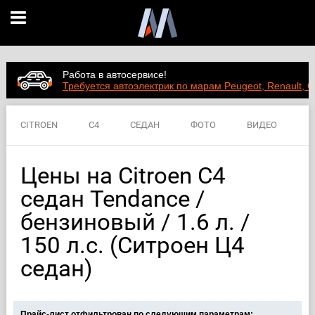
Работа в автосервисе!
Требуется автоэлектрик по марам Peugeot, Renault, C
CITROEN
C4
СЕДАН
ФОТО
ВИДЕО
ЦЕНЫ
ХАРАКТЕРИСТИКИ
Цены на Citroen C4
седан Tendance /
бензиновый / 1.6 л. /
150 л.с. (Ситроен Ц4
седан)
Прайс-лист отфильтрован по следующим параметрам: