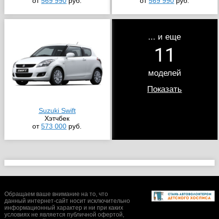
от
569 990
руб.
от
569 990
руб.
... и еще
11
моделей
Показать
Suzuki Swift
Хэтчбек
от
573 000
руб.
Обращаем ваше внимание на то, что
данный интернет-сайт носит исключительно
информационный характер и ни при каких
условиях не является публичной офертой,