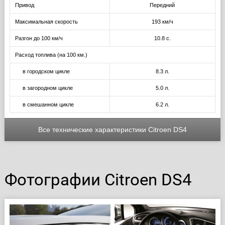
Привод
Передний
Максимальная скорость
193 км/ч
Разгон до 100 км/ч
10.8 с.
Расход топлива (на 100 км.)
в городском цикле
8.3 л.
в загородном цикле
5.0 л.
в смешанном цикле
6.2 л.
Все технические характеристики Citroen DS4
Фотографии Citroen DS4