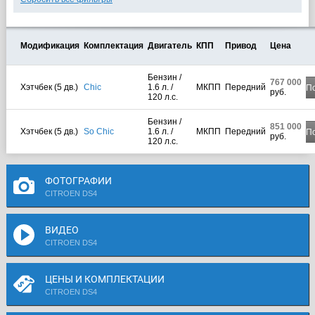
Модификация
Комплектация
Двигатель
КПП
Привод
Цена
Бензин /
767 000
Хэтчбек (5 дв.)
Chic
1.6 л. /
МКПП
Передний
П
руб.
120 л.с.
Бензин /
851 000
Хэтчбек (5 дв.)
So Chic
1.6 л. /
МКПП
Передний
П
руб.
120 л.с.
ФОТОГРАФИИ
CITROEN DS4
ВИДЕО
CITROEN DS4
ЦЕНЫ И КОМПЛЕКТАЦИИ
CITROEN DS4