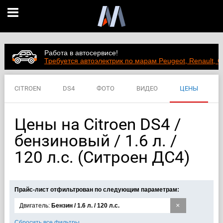
Работа в автосервисе!
Требуется автоэлектрик по марам Peugeot, Renault, C
CITROEN
DS4
ФОТО
ВИДЕО
ЦЕНЫ
ХАРАКТЕРИСТИКИ
Цены на Citroen DS4 /
бензиновый / 1.6 л. /
120 л.с. (Ситроен ДС4)
Прайс-лист отфильтрован по следующим параметрам:
×
Двигатель:
Бензин / 1.6 л. / 120 л.с.
Сбросить все фильтры