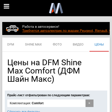
Работа в автосервисе!
Требуется автоэлектрик по марам Peugeot, Renault, C
DFM
SHINE MAX
ФОТО
ВИДЕО
ЦЕНЫ
ХАРАКТЕРИСТИКИ
Цены на DFM Shine
Max Comfort (ДФМ
Шайн Макс)
Прайс-лист отфильтрован по следующим параметрам:
×
Комплектация:
Comfort
Сбросить все фильтры