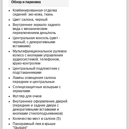
Обзор и парковка
Комбинированная отделка
сидений: эко-кожа, ткань
Цвет салона, черный
Внутреннее зеркало заднего
вида с механическим
переключением день/ночь
Центральная консоль (цвет -
черный, с декоративными
вставками)
Мультифункциональное рулевое
колесо с кнопками управления
аудиосистемой, телефоном,
круиз-контролем
Центральный подлокотник с
подстаканниками
Лампы освещения салона
передние и центральные
Солнцезащитные козырьки с
зеркалами
Футляр для очков
Внутреннее оформление дверей
(передние и задние двери с
декоративными вставками и
кнопками стеклоподъемников)
Количество мест в салоне (5)
Панорамный люк в крыше
"Skylight"