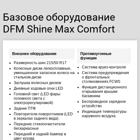
Базовое оборудование
DFM Shine Max Comfort
Внешнее оборудование
Противоугонные
функции
Размерность шин 215/50 R17
Cистема круиз-контроля
Колесные диски легкосплавные,
уменьшенное запасное колесо на
Система предупреждения
стальном диске
о фронтальных
столкновениях FCWS
Заглушка колесных дисков
Функция дистанционного
Дневные ходовые огни LED
открывания крышки
Головной свет (LED фары
багажника
головного света с
Беспроводное зарядное
электрорегулировкой)
устройство
Задние ПТФ
Индикация температуры
Повторители поворотников (LED
наружного воздуха
в зеркалах заднего вида)
Передние стеклоочистители
бескаркасные
Передний и задний бампер в
цвет кузова