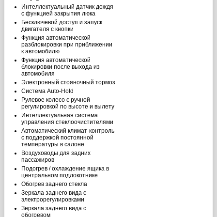
Интеллектуальный датчик дождя
с функцией закрытия люка
Бесключевой доступ и запуск
двигателя с кнопки
Функция автоматической
разблокировки при приближении
к автомобилю
Функция автоматической
блокировки после выхода из
автомобиля
Электронный стояночный тормоз
Система Auto-Hold
Рулевое колесо с ручной
регулировкой по высоте и вылету
Интеллектуальная система
управления стеклоочистителями
Автоматический климат-контроль
с поддержкой постоянной
температуры в салоне
Воздуховоды для задних
пассажиров
Подогрев / охлаждение ящика в
центральном подлокотнике
Обогрев заднего стекла
Зеркала заднего вида с
электрорегулировками
Зеркала заднего вида с
обогревом