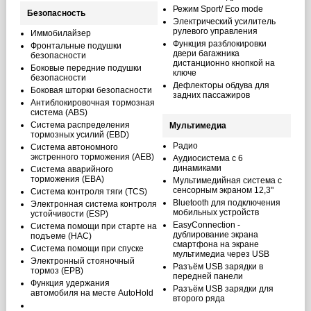
Режим Sport/ Eco mode
Безопасность
Электрический усилитель
рулевого управления
Иммобилайзер
Функция разблокировки
Фронтальные подушки
двери багажника
безопасности
дистанционно кнопкой на
Боковые передние подушки
ключе
безопасности
Дефлекторы обдува для
Боковая шторки безопасности
задних пассажиров
Антиблокировочная тормозная
система (ABS)
Система распределения
Мультимедиа
тормозных усилий (EBD)
Радио
Система автономного
экстренного торможения (AEB)
Аудиосистема с 6
динамиками
Система аварийного
торможения (EBA)
Мультимедийная система с
сенсорным экраном 12,3"
Система контроля тяги (TCS)
Bluetooth для подключения
Электронная система контроля
мобильных устройств
устойчивости (ESP)
EasyConnection -
Cистема помощи при старте на
дублирование экрана
подъеме (HAC)
смартфона на экране
Система помощи при спуске
мультимедиa через USB
Электронный стояночный
Разъём USB зарядки в
тормоз (EPB)
передней панели
Функция удержания
Разъём USB зарядки для
автомобиля на месте AutoHold
второго ряда