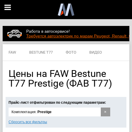
Работа в автосервисе!
Требуется автоэлектрик по марам Peugeot, Renault, C
FAW
BESTUNE T77
ФОТО
ВИДЕО
ЦЕНЫ
ХАРАКТЕРИСТИКИ
Цены на FAW Bestune
T77 Prestige (ФАВ Т77)
Прайс-лист отфильтрован по следующим параметрам:
×
Комплектация:
Prestige
Сбросить все фильтры