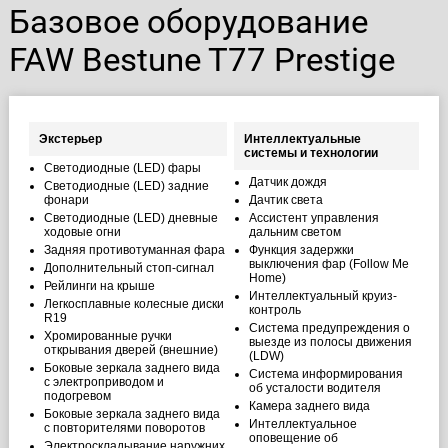
Базовое оборудование
FAW Bestune T77 Prestige
Экстерьер
Интеллектуальные
системы и технологии
Светодиодные (LED) фары
Датчик дождя
Светодиодные (LED) задние
фонари
Дачтик света
Светодиодные (LED) дневные
Ассистент управления
ходовые огни
дальним светом
Задняя противотуманная фара
Функция задержки
выключения фар (Follow Me
Дополнительный стоп-сигнал
Home)
Рейлинги на крыше
Интеллектуальный круиз-
Легкосплавные колесные диски
контроль
R19
Система предупреждения о
Хромированные ручки
выезде из полосы движения
открывания дверей (внешние)
(LDW)
Боковые зеркала заднего вида
Система информирования
с электроприводом и
об усталости водителя
подогревом
Камера заднего вида
Боковые зеркала заднего вида
Интеллектуальное
с повторителями поворотов
оповещение об
Электроскладывание наружних