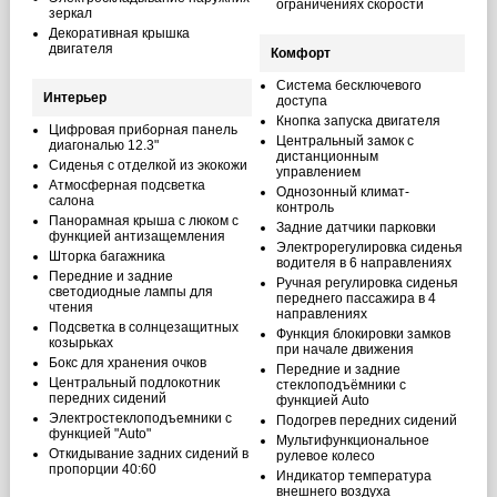
ограничениях скорости
зеркал
Декоративная крышка
двигателя
Комфорт
Система бесключевого
Интерьер
доступа
Кнопка запуска двигателя
Цифровая приборная панель
Центральный замок с
диагональю 12.3"
дистанционным
Сиденья с отделкой из экокожи
управлением
Атмосферная подсветка
Однозонный климат-
салона
контроль
Панорамная крыша с люком с
Задние датчики парковки
функцией антизащемления
Электрорегулировка сиденья
Шторка багажника
водителя в 6 направлениях
Передние и задние
Ручная регулировка сиденья
светодиодные лампы для
переднего пассажира в 4
чтения
направлениях
Подсветка в солнцезащитных
Функция блокировки замков
козырьках
при начале движения
Бокс для хранения очков
Передние и задние
Центральный подлокотник
стеклоподъёмники с
передних сидений
функцией Auto
Электростеклоподъемники с
Подогрев передних сидений
функцией "Auto"
Мультифункциональное
Откидывание задних сидений в
рулевое колесо
пропорции 40:60
Индикатор температура
внешнего воздуха