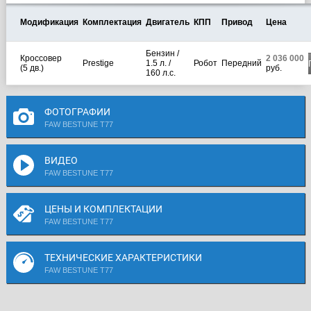
Модификация
Комплектация
Двигатель
КПП
Привод
Цена
Бензин /
Кроссовер
2 036 000
Prestige
1.5 л. /
Робот
Передний
(5 дв.)
руб.
160 л.с.
ФОТОГРАФИИ
FAW BESTUNE T77
ВИДЕО
FAW BESTUNE T77
ЦЕНЫ И КОМПЛЕКТАЦИИ
FAW BESTUNE T77
ТЕХНИЧЕСКИЕ ХАРАКТЕРИСТИКИ
FAW BESTUNE T77