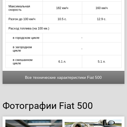
Максимальная
182 км/ч
160 км/ч
скорость
Разгон до 100 км/ч
10.5 с.
12.9 с.
Расход топлива (на 100 км.)
в городском цикле
-
в загородном
-
цикле
в смешанном
6.1 л.
5.1 л.
цикле
Все технические характеристики Fiat 500
Фотографии Fiat 500