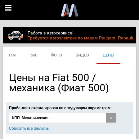
Работа в автосервисе!
Требуется автоэлектрик по марам Peugeot, Renault, C
FIAT
500
ФОТО
ВИДЕО
ЦЕНЫ
ХАРАКТЕРИСТИКИ
Цены на Fiat 500 /
механика (Фиат 500)
Прайс-лист отфильтрован по следующим параметрам:
×
КПП:
Механическая
Сбросить все фильтры