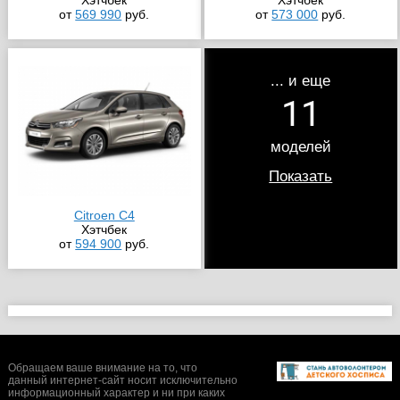
Хэтчбек
Хэтчбек
от
569 990
руб.
от
573 000
руб.
... и еще
11
моделей
Показать
Citroen C4
Хэтчбек
от
594 900
руб.
Обращаем ваше внимание на то, что
данный интернет-сайт носит исключительно
информационный характер и ни при каких