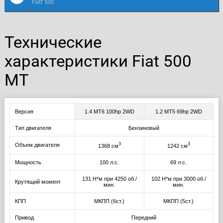
FIAT 500
Технические
характеристики Fiat 500
MT
Версия
1.4 MT6 100hp 2WD
1.2 MT5 69hp 2WD
Тип двигателя
Бензиновый
3
3
Объем двигателя
1368 см
1242 см
Мощность
100 л.с.
69 л.с.
131 Н*м при 4250 об./
102 Н*м при 3000 об./
Крутящий момент
мин.
мин.
КПП
МКПП (6ст.)
МКПП (5ст.)
Привод
Передний