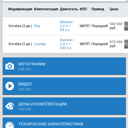
Модификация
Комплектация
Двигатель
КПП
Привод
Цена
Бензин /
562 000
Хэтчбек (3 дв.)
Pop
1.2 л. /
МКПП
Передний
П
руб.
69 л.с.
Бензин /
675 000
Хэтчбек (3 дв.)
Lounge
1.4 л. /
МКПП
Передний
П
руб.
100 л.с.
ФОТОГРАФИИ
FIAT 500
ВИДЕО
FIAT 500
ЦЕНЫ И КОМПЛЕКТАЦИИ
FIAT 500
ТЕХНИЧЕСКИЕ ХАРАКТЕРИСТИКИ