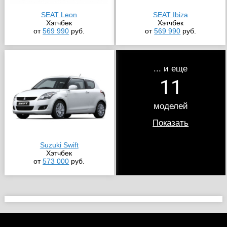
SEAT Leon
SEAT Ibiza
Хэтчбек
Хэтчбек
от
569 990
руб.
от
569 990
руб.
... и еще
11
моделей
Показать
Suzuki Swift
Хэтчбек
от
573 000
руб.