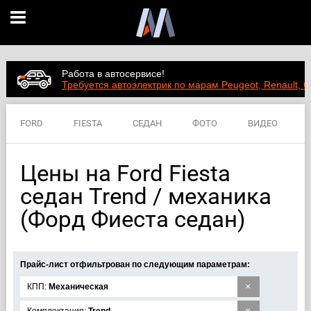
Работа в автосервисе!
Требуется автоэлектрик по марам Peugeot, Renault, C
FORD
FIESTA
СЕДАН
ФОТО
ВИДЕО
ЦЕНЫ
ХАРАКТЕРИСТИКИ
Цены на Ford Fiesta
седан Trend / механика
(Форд Фиеста седан)
Прайс-лист отфильтрован по следующим параметрам:
×
КПП:
Механическая