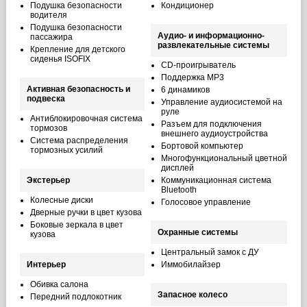
Подушка безопасности
Кондиционер
водителя
Подушка безопасности
Аудио- и информационно-
пассажира
развлекательные системы
Крепление для детского
сиденья ISOFIX
CD-проигрыватель
Поддержка MP3
Активная безопасность и
6 динамиков
подвеска
Управление аудиосистемой на
руле
Антиблокировочная система
Разъем для подключения
тормозов
внешнего аудиоустройства
Система распределения
Бортовой компьютер
тормозных усилий
Многофункциональный цветной
дисплей
Экстерьер
Коммуникационная система
Bluetooth
Колесные диски
Голосовое управление
Дверные ручки в цвет кузова
Боковые зеркала в цвет
Охранные системы
кузова
Центральный замок с ДУ
Интерьер
Иммобилайзер
Обивка салона
Запасное колесо
Передний подлокотник