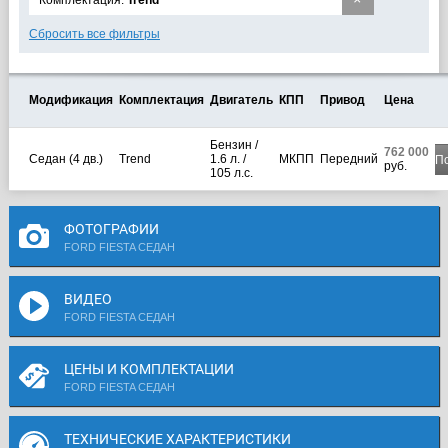
×
Комплектация:
Trend
Сбросить все фильтры
Модификация
Комплектация
Двигатель
КПП
Привод
Цена
Бензин /
762 000
Седан (4 дв.)
Trend
1.6 л. /
МКПП
Передний
П
руб.
105 л.с.
ФОТОГРАФИИ
FORD FIESTA СЕДАН
ВИДЕО
FORD FIESTA СЕДАН
ЦЕНЫ И КОМПЛЕКТАЦИИ
FORD FIESTA СЕДАН
ТЕХНИЧЕСКИЕ ХАРАКТЕРИСТИКИ