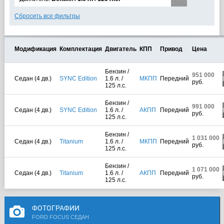
Сбросить все фильтры
Модификация
Комплектация
Двигатель
КПП
Привод
Цена
Бензин /
951 000
Седан (4 дв.)
SYNC Edition
1.6 л. /
МКПП
Передний
руб.
125 л.с.
Бензин /
991 000
Седан (4 дв.)
SYNC Edition
1.6 л. /
АКПП
Передний
руб.
125 л.с.
Бензин /
1 031 000
Седан (4 дв.)
Titanium
1.6 л. /
МКПП
Передний
руб.
125 л.с.
Бензин /
1 071 000
Седан (4 дв.)
Titanium
1.6 л. /
АКПП
Передний
руб.
125 л.с.
ФОТОГРАФИИ
FORD FOCUS СЕДАН