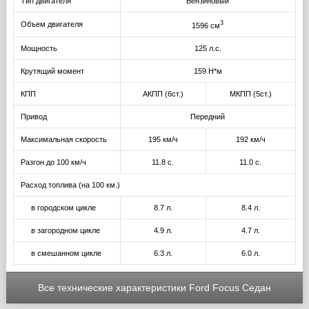
Тип двигателя
Бензиновый
3
Объем двигателя
1596 см
Мощность
125 л.с.
Крутящий момент
159 Н*м
КПП
АКПП (6ст.)
МКПП (5ст.)
Привод
Передний
Максимальная скорость
195 км/ч
192 км/ч
Разгон до 100 км/ч
11.8 с.
11.0 с.
Расход топлива (на 100 км.)
в городском цикле
8.7 л.
8.4 л.
в загородном цикле
4.9 л.
4.7 л.
в смешанном цикле
6.3 л.
6.0 л.
Все технические характеристики Ford Focus Седан