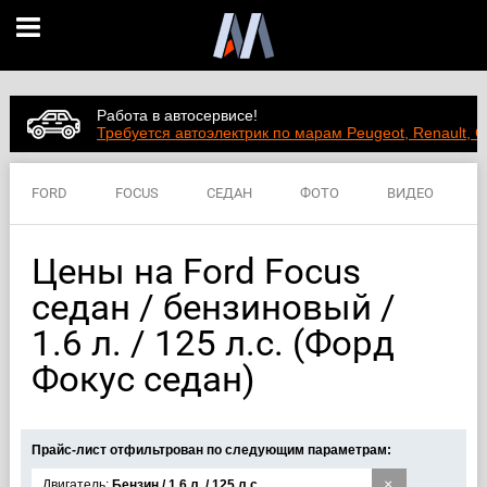
Работа в автосервисе!
Требуется автоэлектрик по марам Peugeot, Renault, C
FORD
FOCUS
СЕДАН
ФОТО
ВИДЕО
ЦЕНЫ
ХАРАКТЕРИСТИКИ
Цены на Ford Focus
седан / бензиновый /
1.6 л. / 125 л.с. (Форд
Фокус седан)
Прайс-лист отфильтрован по следующим параметрам:
×
Двигатель:
Бензин / 1.6 л. / 125 л.с.