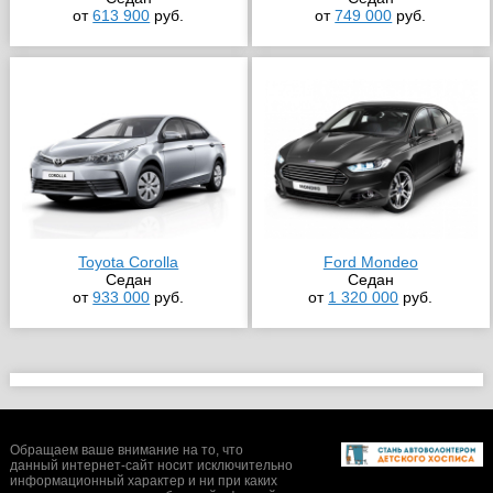
от
613 900
руб.
от
749 000
руб.
Toyota Corolla
Ford Mondeo
Седан
Седан
от
933 000
руб.
от
1 320 000
руб.
Обращаем ваше внимание на то, что
данный интернет-сайт носит исключительно
информационный характер и ни при каких