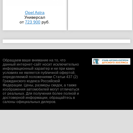
Opel Astra
Универсал
от
723 900
руб.
Обращаем ваше внимание на то, что
данный интернет-сайт носит исключительно
информационный характер и ни при каких
условиях не является публичной офертой,
определяемой положениями Статьи 437 (2)
Гражданского кодекса Российской
Федерации. Цены, размеры скидок, а также
изображения автомобилей могут отличаться
от реальных. Для получения более полной и
достоверной информации, обращайтесь в
салоны официальных дилеров.