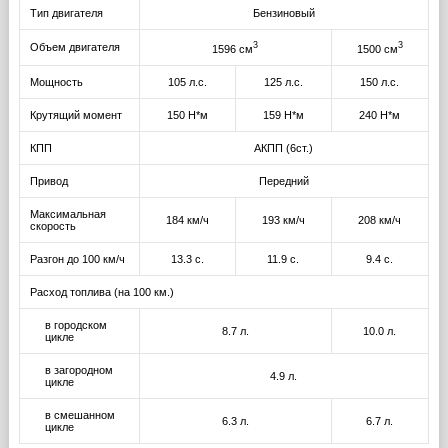
Тип двигателя
Бензиновый
3
3
Объем двигателя
1596 см
1500 см
Мощность
105 л.с.
125 л.с.
150 л.с.
Крутящий момент
150 Н*м
159 Н*м
240 Н*м
КПП
АКПП (6ст.)
Привод
Передний
Максимальная
184 км/ч
193 км/ч
208 км/ч
скорость
Разгон до 100 км/ч
13.3 с.
11.9 с.
9.4 с.
Расход топлива (на 100 км.)
в городском
8.7 л.
10.0 л.
цикле
в загородном
4.9 л.
цикле
в смешанном
6.3 л.
6.7 л.
цикле