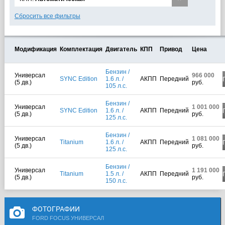
Сбросить все фильтры
Модификация
Комплектация
Двигатель
КПП
Привод
Цена
Бензин /
Универсал
966 000
SYNC Edition
1.6 л. /
АКПП
Передний
(5 дв.)
руб.
105 л.с.
Бензин /
Универсал
1 001 000
SYNC Edition
1.6 л. /
АКПП
Передний
(5 дв.)
руб.
125 л.с.
Бензин /
Универсал
1 081 000
Titanium
1.6 л. /
АКПП
Передний
(5 дв.)
руб.
125 л.с.
Бензин /
Универсал
1 191 000
Titanium
1.5 л. /
АКПП
Передний
(5 дв.)
руб.
150 л.с.
ФОТОГРАФИИ
FORD FOCUS УНИВЕРСАЛ