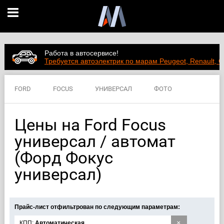
Работа в автосервисе!
Требуется автоэлектрик по марам Peugeot, Renault, C
FORD
FOCUS
УНИВЕРСАЛ
ФОТО
ВИДЕО
ЦЕНЫ
ХАРАКТЕРИСТИКИ
Цены на Ford Focus
универсал / автомат
(Форд Фокус
универсал)
Прайс-лист отфильтрован по следующим параметрам:
×
КПП:
Автоматическая