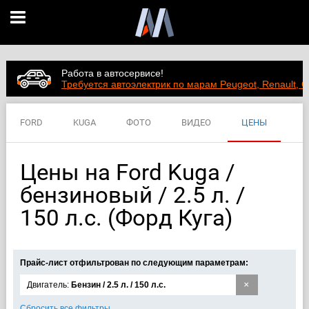
Работа в автосервисе!
Требуется автоэлектрик по марам Peugeot, Renault, C
FORD
KUGA
ФОТО
ВИДЕО
ЦЕНЫ
ХАРАКТЕРИСТИКИ
Цены на Ford Kuga /
бензиновый / 2.5 л. /
150 л.с. (Форд Куга)
Прайс-лист отфильтрован по следующим параметрам:
×
Двигатель:
Бензин / 2.5 л. / 150 л.с.
Сбросить все фильтры