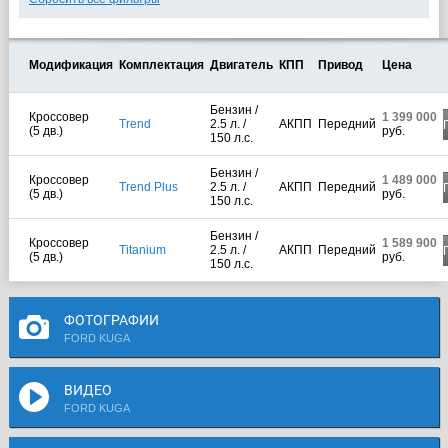
Модификация
Комплектация
Двигатель
КПП
Привод
Цена
Бензин /
Кроссовер
1 399 000
Trend
2.5 л. /
АКПП
Передний
(5 дв.)
руб.
150 л.с.
Бензин /
Кроссовер
1 489 000
Trend Plus
2.5 л. /
АКПП
Передний
(5 дв.)
руб.
150 л.с.
Бензин /
Кроссовер
1 589 900
Titanium
2.5 л. /
АКПП
Передний
(5 дв.)
руб.
150 л.с.
ФОТОГРАФИИ
FORD KUGA
ВИДЕО
FORD KUGA