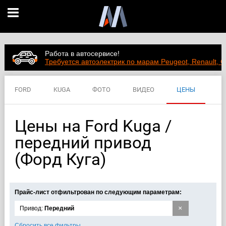
Работа в автосервисе!
Требуется автоэлектрик по марам Peugeot, Renault, C
FORD
KUGA
ФОТО
ВИДЕО
ЦЕНЫ
ХАРАКТЕРИСТИКИ
Цены на Ford Kuga /
передний привод
(Форд Куга)
Прайс-лист отфильтрован по следующим параметрам:
×
Привод:
Передний
Сбросить все фильтры