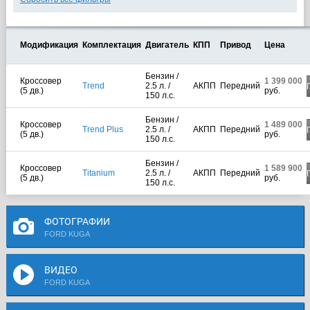
Модификация
Комплектация
Двигатель
КПП
Привод
Цена
Бензин /
Кроссовер
1 399 000
Trend
2.5 л. /
АКПП
Передний
(5 дв.)
руб.
150 л.с.
Бензин /
Кроссовер
1 489 000
Trend Plus
2.5 л. /
АКПП
Передний
(5 дв.)
руб.
150 л.с.
Бензин /
Кроссовер
1 589 900
Titanium
2.5 л. /
АКПП
Передний
(5 дв.)
руб.
150 л.с.
ФОТОГРАФИИ
FORD KUGA
ВИДЕО
FORD KUGA