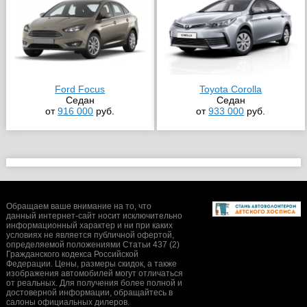
Ford Focus
Toyota Corolla
Седан
Седан
от
916 000
руб.
от
933 000
руб.
Обращаем ваше внимание на то, что
данный интернет-сайт носит исключительно
информационный характер и ни при каких
условиях не является публичной офертой,
определяемой положениями Статьи 437 (2)
Гражданского кодекса Российской
Федерации. Цены, размеры скидок, а также
изображения автомобилей могут отличаться
от реальных. Для получения более полной и
достоверной информации, обращайтесь в
салоны официальных дилеров.