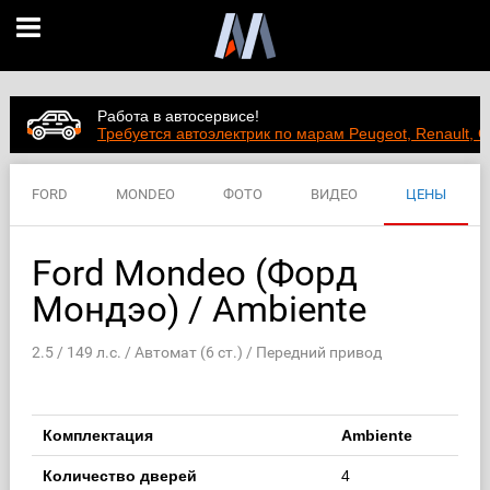
Работа в автосервисе!
Требуется автоэлектрик по марам Peugeot, Renault, C
FORD
MONDEO
ФОТО
ВИДЕО
ЦЕНЫ
ХАРАКТЕРИСТИКИ
Ford Mondeo (Форд
Мондэо) / Ambiente
2.5 / 149 л.с. / Автомат (6 ст.) / Передний привод
Комплектация
Ambiente
Количество дверей
4