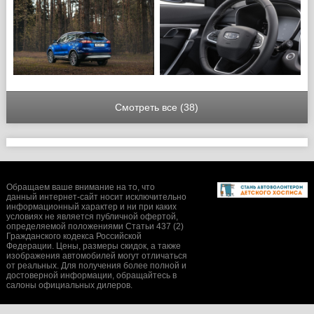
Смотреть все (38)
Обращаем ваше внимание на то, что
данный интернет-сайт носит исключительно
информационный характер и ни при каких
условиях не является публичной офертой,
определяемой положениями Статьи 437 (2)
Гражданского кодекса Российской
Федерации. Цены, размеры скидок, а также
изображения автомобилей могут отличаться
от реальных. Для получения более полной и
достоверной информации, обращайтесь в
салоны официальных дилеров.