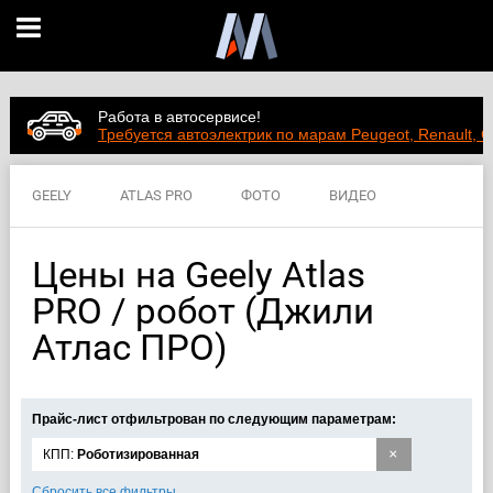
Работа в автосервисе!
Требуется автоэлектрик по марам Peugeot, Renault, C
GEELY
ATLAS PRO
ФОТО
ВИДЕО
ЦЕНЫ
ХАРАКТЕРИСТИКИ
Цены на Geely Atlas
PRO / робот (Джили
Атлас ПРО)
Прайс-лист отфильтрован по следующим параметрам:
×
КПП:
Роботизированная
Сбросить все фильтры