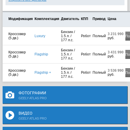
Модификация
Комплектация
Двигатель
КПП
Привод
Цена
Бензин /
Кроссовер
3 231 990
Luxury
1.5 л. /
Робот
Полный
По
(5 дв.)
руб.
177 л.с.
Бензин /
Кроссовер
3 431 990
Flagship
1.5 л. /
Робот
Полный
По
(5 дв.)
руб.
177 л.с.
Бензин /
Кроссовер
3 536 990
Flagship +
1.5 л. /
Робот
Полный
По
(5 дв.)
руб.
177 л.с.
ФОТОГРАФИИ
GEELY ATLAS PRO
ВИДЕО
GEELY ATLAS PRO