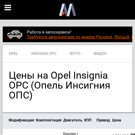
Работа в автосервисе!
Требуется автоэлектрик по марам Peugeot, Renault, C
OPEL
INSIGNIA OPC
ФОТО
ВИДЕО
ЦЕНЫ
ХАРАКТЕРИСТИКИ
Цены на Opel Insignia
OPC (Опель Инсигния
ОПС)
Модификация
Комплектация
Двигатель
КПП
Привод
Цена
Бензин /