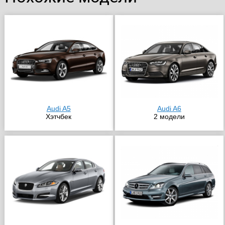
Audi A5
Audi A6
Хэтчбек
2 модели