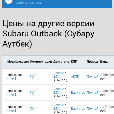
SUBARU OUTBACK
Цены на другие версии
Subaru Outback (Субару
Аутбек)
Модификация
Комплектация
Двигатель
КПП
Привод
Цена
Бензин
/
Кроссовер
1 450 000
KA
2.5 л.
АКПП
Полный
(
5 дв.
)
руб.
(167 л.с.)
Бензин
/
Кроссовер
1 450 000
KA
2.5 л.
Вариатор
Полный
(
5 дв.
)
руб.
(167 л.с.)
Бензин
/
Кроссовер
1 477 000
PA
2.5 л.
Вариатор
Полный
(
5 дв.
)
руб.
(167 л.с.)