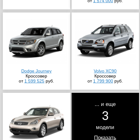
от
1 574 000
руб.
Dodge Journey
Volvo XC90
Кроссовер
Кроссовер
от
1 599 525
руб.
от
1 799 900
руб.
... и еще
3
модели
Показать