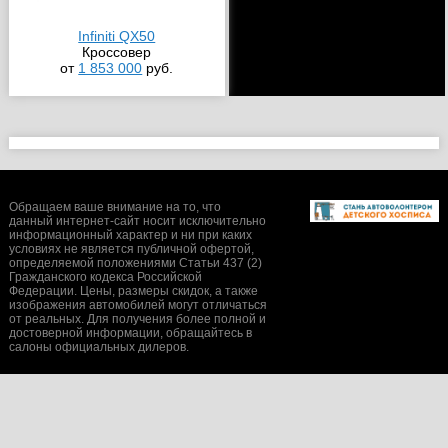
Infiniti QX50
Кроссовер
от
1 853 000
руб.
Обращаем ваше внимание на то, что
данный интернет-сайт носит исключительно
информационный характер и ни при каких
условиях не является публичной офертой,
определяемой положениями Статьи 437 (2)
Гражданского кодекса Российской
Федерации. Цены, размеры скидок, а также
изображения автомобилей могут отличаться
от реальных. Для получения более полной и
достоверной информации, обращайтесь в
салоны официальных дилеров.