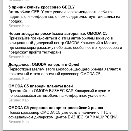
5 причин купить кроссовер GEELY
Автомобили GEELY уже успели зарекомендовать себя как
надежные и комфортные, о чем свидетельствует динамика их
продаж.
Бизнес Кар
Новая звезда на российском авторынке. OMODA C5
Приезжайте познакомиться с этим автомобилем вживую в
официальный дилерский центр OMODA Каширский в Москве,
где менеджеры расскажут обо всех особенностях кроссовера и
предложат пройти тест-драйв.
Бизнес Кар
Дождались: OMODA теперь и в Орле!
Первооткрывателем этого многообещающего бренда является
практичный и технологичный кроссовер OMODA C5.
Бизнес Кар
OMODA C5 впереди планеты всей
Приезжайте в OMODA БИЗНЕС КАР Каширский и купите
понравившийся автомобиль на комфортных условиях.
Бизнес Кар
OMODA C5 уверенно покоряет российский рынок
Новый кроссовер OMODA C5 уже есть в наличии с ПТС в
официальном дилерском центре БИЗНЕС КАР КАШИРСКИЙ.
Бизнес Кар