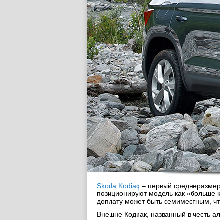
Skoda Kodiaq
– первый среднеразмерн
позиционируют модель как «больше кр
доплату может быть семиместным, что
Внешне Кодиак, названный в честь а