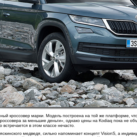
ый кроссовер марки. Модель построена на той же платформе, что
оссовера за меньшие деньги», однако цены на Kodiaq пока не объ
 встречается в этом классе нечасто.
ляскинского медведя, сильно напоминает концепт VisionS, а инди