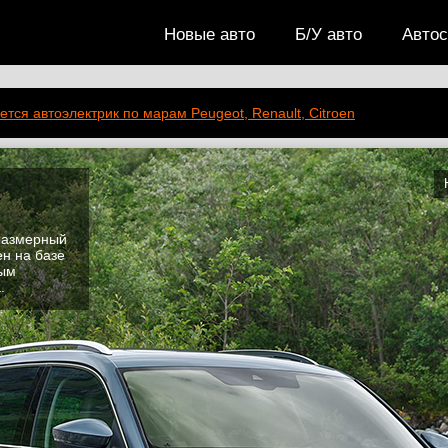
Новые авто
Б/У авто
Авто
ется автоэлектрик по марам Peugeot, Renault, Citroen
размерный
ен на базе
ным
.