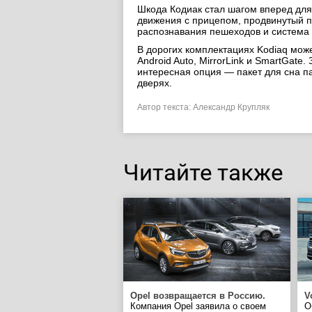
Шкода Кодиак стал шагом вперед для
движения с прицепом, продвинутый п
распознавания пешеходов и система 
В дорогих комплектациях Kodiaq мож
Android Auto, MirrorLink и SmartGat
интересная опция — пакет для сна п
дверях.
Автор текста: Александр Крупляк
Читайте также
Opel возвращается в Россию.
V
Компания Opel заявила о своем
О