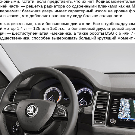
овными. Кстати, если представить, что их нет, Кодиак моментальн
дней части — решетка радиатора со сдвоенными планками как на М
«баварцами»: багажная дверь имеет характерный излом на уровне 
я высокая, что добавляет внешнему виду больше солидности.
 как дизельные, так и бензиновые двигатели. Все с турбонаддувом
ый мотор 1.4 л — 125 или 150 л.с., а бензиновый двухлитровый агре
ач — шестиступенчатая «механика, а также роботы DSG с 6 или 7
предшественника, способен выдерживать больший крутящий момент 