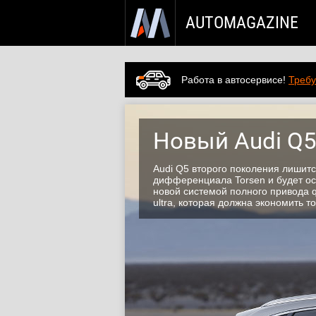
AUTOMAGAZINE
Работа в автосервисе!
Требу
Новый Audi Q
Audi Q5 второго поколения лишит
дифференциала Torsen и будет о
новой системой полного привода q
ultra, которая должна экономить т