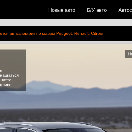
Новые авто
Б/У авто
Авто
ется автоэлектрик по марам Peugeot, Renault, Citroen
Н
5
ся
снащаться
uattro
опливо.