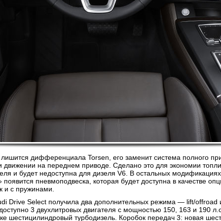
лишится дифференциала Torsen, его заменит система полного приво
и движении на переднем приводе. Сделано это для экономии топли
зеля и будет недоступна для дизеля V6. В остальных модификация
 появится пневмоподвеска, которая будет доступна в качестве оп
к и с пружинами.
 Drive Select получила два дополнительных режима — lift/offroad 
доступно 3 двухлитровых двигателя с мощностью 150, 163 и 190 л.
е шестицилиндровый турбодизель. Коробок передач 3: новая шест