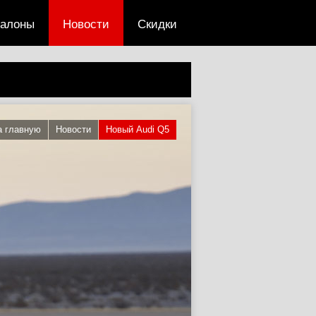
салоны
Новости
Скидки
а главную
Новости
Новый Audi Q5