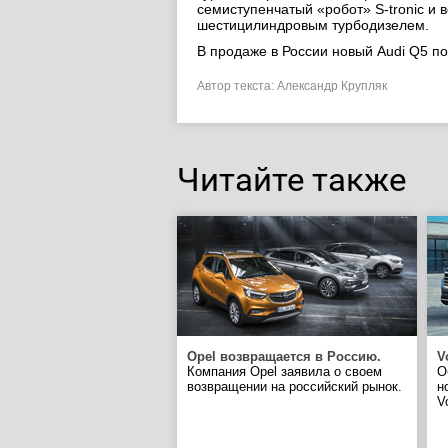
семиступенчатый «робот» S-tronic и в
шестицилиндровым турбодизелем.
В продаже в России новый Audi Q5 п
Автор текста: Александр Крупляк
Читайте также
Opel возвращается в Россию.
V
Компания Opel заявила о своем
О
возвращении на российский рынок.
н
V