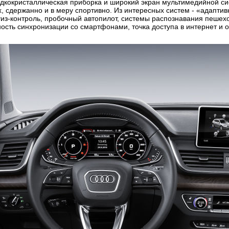
дкокристаллическая приборка и широкий экран мультимедийной си
х, сдержанно и в меру спортивно. Из интересных систем - «адапти
уиз-контроль, пробочный автопилот, системы распознавания пешех
ность синхронизации со смартфонами, точка доступа в интернет и