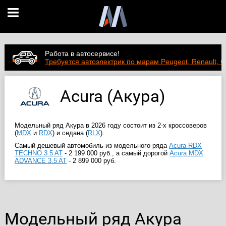
Работа в автосервисе!
Требуется автоэлектрик по марам Peugeot, Renault, C
Acura (Акура)
Модельный ряд Акура в 2026 году состоит из 2-х кроссоверов
(
MDX
и
RDX
) и седана (
RLX
).
Самый дешевый автомобиль из модельного ряда
Acura RDX
TECHNO 3.5 AT
-
2 199 000 руб.
, а самый дорогой
Acura MDX
ADVANCE 3.5 AT
-
2 899 000 руб.
Модельный ряд Акура