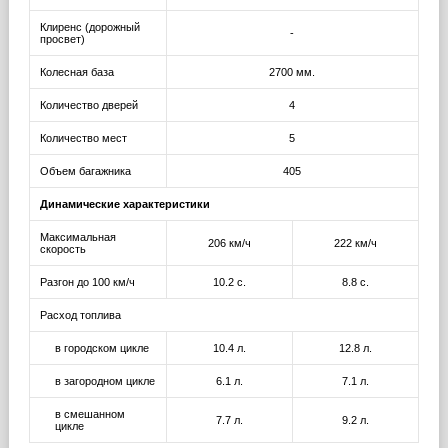
Клиренс (дорожный
-
просвет)
Колесная база
2700 мм.
Количество дверей
4
Количество мест
5
Объем багажника
405
Динамические характеристики
Максимальная
206 км/ч
222 км/ч
скорость
Разгон до 100 км/ч
10.2 с.
8.8 с.
Расход топлива
в городском цикле
10.4 л.
12.8 л.
в загородном цикле
6.1 л.
7.1 л.
в смешанном
7.7 л.
9.2 л.
цикле