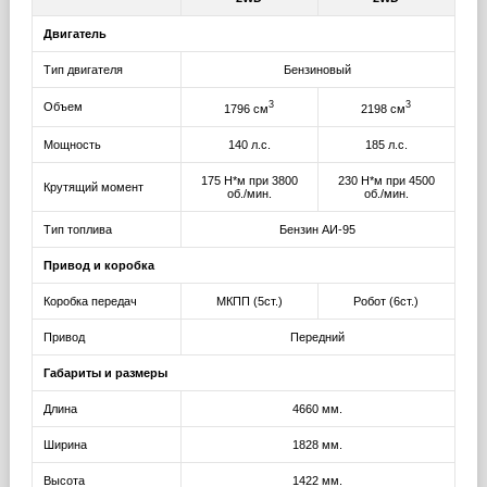
Двигатель
Тип двигателя
Бензиновый
3
3
Объем
1796 см
2198 см
Мощность
140 л.с.
185 л.с.
175 Н*м при 3800
230 Н*м при 4500
Крутящий момент
об./мин.
об./мин.
Тип топлива
Бензин АИ-95
Привод и коробка
Коробка передач
МКПП (5ст.)
Робот (6ст.)
Привод
Передний
Габариты и размеры
Длина
4660 мм.
Ширина
1828 мм.
Высота
1422 мм.