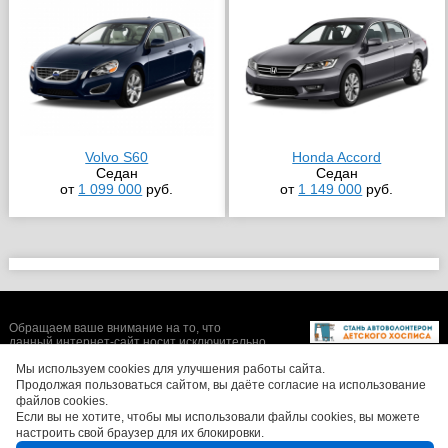
Volvo S60
Honda Accord
Седан
Седан
от
1 099 000
руб.
от
1 149 000
руб.
Обращаем ваше внимание на то, что
данный интернет-сайт носит исключительно
информационный характер и ни при каких
Мы используем cookies для улучшения работы сайта.
условиях не является публичной офертой,
определяемой положениями Статьи 437 (2)
Продолжая пользоваться сайтом, вы даёте согласие на использование
Гражданского кодекса Российской
файлов cookies.
Федерации. Цены, размеры скидок, а также
Если вы не хотите, чтобы мы использовали файлы cookies, вы можете
изображения автомобилей могут отличаться
настроить свой браузер для их блокировки.
от реальных. Для получения более полной и