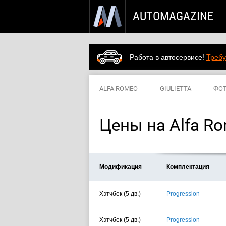
AUTOMAGAZINE
Работа в автосервисе!
Требу
ALFA ROMEO
GIULIETTA
ФО
Цены на Alfa Ro
Модификация
Комплектация
Хэтчбек (5 дв.)
Progression
Хэтчбек (5 дв.)
Progression