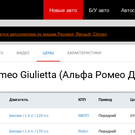
Новые авто
Б/У авто
Авто
ется автоэлектрик по марам Peugeot, Renault, Citroen
ТО
ВИДЕО
ЦЕНЫ
ХАРАКТЕРИСТИКИ
meo Giulietta (Альфа Ромео 
Двигатель
КПП
Привод
Це
Бензин / 1.4 л. / 120 л.с.
МКПП
Передний
89
Бензин / 1.4 л. / 170 л.с.
Робот
Передний
1 