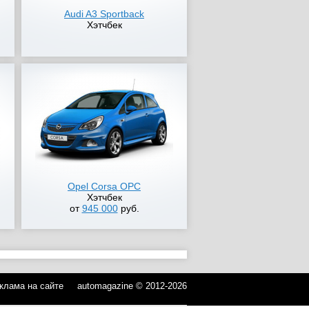
Audi A3 Sportback
Хэтчбек
Opel Corsa OPC
Хэтчбек
от
945 000
руб.
клама на сайте
automagazine © 2012-2026