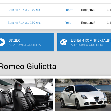
Бензин / 1.4 л. / 170 л.с.
Робот
Передний
1 
Бензин / 1.4 л. / 170 л.с.
Робот
Передний
1 
ВИДЕО
ЦЕНЫ И КОМПЛЕКТАЦИ
ALFA ROMEO GIULIETTA
ALFA ROMEO GIULIETTA
Romeo Giulietta