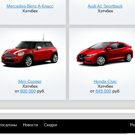
Mercedes-Benz A-Класс
Audi A1 Sportback
Хэтчбек
Хэтчбек
Mini Cooper
Honda Civic
Хэтчбек
Хэтчбек
от
800 000
руб.
от
849 000
руб.
тосалоны
Новости
Скидки
Ре