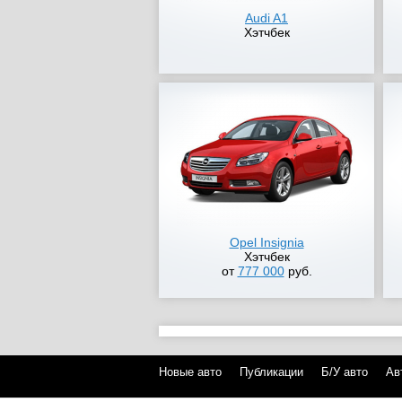
Audi A1
Хэтчбек
Opel Insignia
Хэтчбек
от
777 000
руб.
Новые авто
Публикации
Б/У авто
Ав