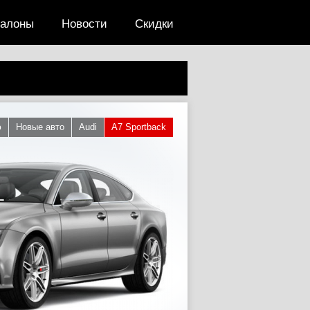
салоны
Новости
Скидки
ю
Новые авто
Audi
A7 Sportback