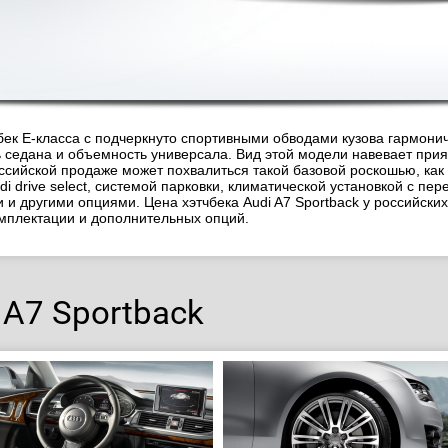
чбек E-класса с подчеркнуто спортивными обводами кузова гармони
ь седана и объемность универсала. Вид этой модели навевает при
оссийской продаже может похвалиться такой базовой роскошью, как
i drive select, системой парковки, климатической установкой с пе
 другими опциями. Цена хэтчбека Audi A7 Sportback у российских 
омплектации и дополнительных опций.
 A7 Sportback