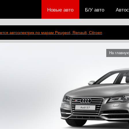
Новые авто
Б/У авто
Авто
ется автоэлектрик по марам Peugeot, Renault, Citroen
На главну