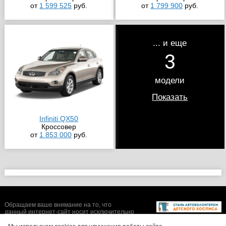
от
1 599 525
руб.
от
1 799 900
руб.
... и еще
3
модели
Показать
Infiniti QX50
Кроссовер
от
1 853 000
руб.
Обращаем ваше внимание на то, что
данный интернет-сайт носит исключительно
информационный характер и ни при каких