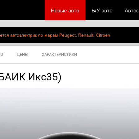
Новые авто
Б/У авто
Авто
ется автоэлектрик по марам Peugeot, Renault, Citroen
ЕО
ЦЕНЫ
ХАРАКТЕРИСТИКИ
(БАИК Икс35)