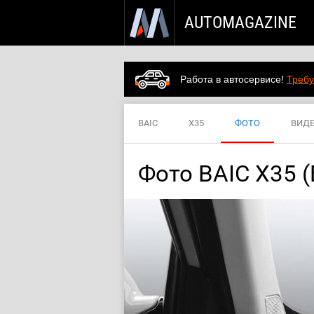
AUTOMAGAZINE
Работа в автосервисе!
Требу
BAIC
X35
ФОТО
ВИД
Фото BAIC X35 