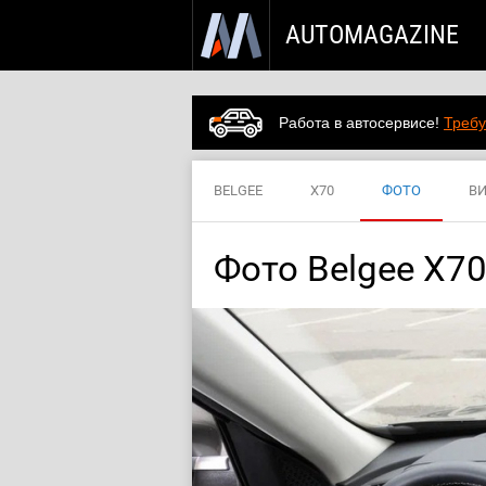
AUTOMAGAZINE
Работа в автосервисе!
Требу
BELGEE
X70
ФОТО
В
Фото Belgee X7