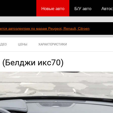
Новые авто
Б/У авто
Авто
ется автоэлектрик по марам Peugeot, Renault, Citroen
ИДЕО
ЦЕНЫ
ХАРАКТЕРИСТИКИ
0 (Белджи икс70)