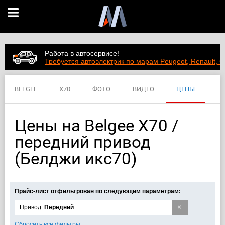
Работа в автосервисе!
Требуется автоэлектрик по марам Peugeot, Renault, C
BELGEE
X70
ФОТО
ВИДЕО
ЦЕНЫ
ХАРАКТЕРИСТИКИ
Цены на Belgee X70 /
передний привод
(Белджи икс70)
Прайс-лист отфильтрован по следующим параметрам:
×
Привод:
Передний
Сбросить все фильтры