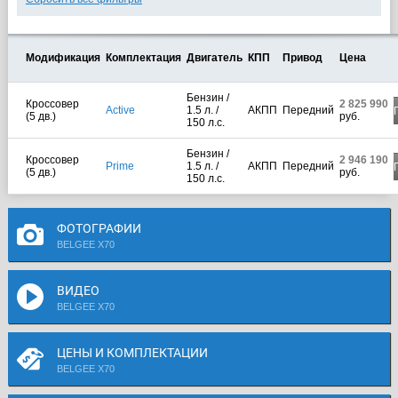
Модификация
Комплектация
Двигатель
КПП
Привод
Цена
Бензин /
Кроссовер
2 825 990
Active
1.5 л. /
АКПП
Передний
(5 дв.)
руб.
150 л.с.
Бензин /
Кроссовер
2 946 190
Prime
1.5 л. /
АКПП
Передний
(5 дв.)
руб.
150 л.с.
ФОТОГРАФИИ
BELGEE X70
ВИДЕО
BELGEE X70
ЦЕНЫ И КОМПЛЕКТАЦИИ
BELGEE X70